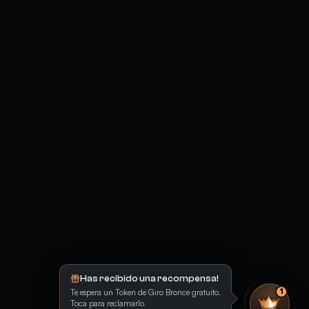
Has recibido una recompensa!
Te espera un Token de Giro Bronce gratuito.
1
Toca para reclamarlo.