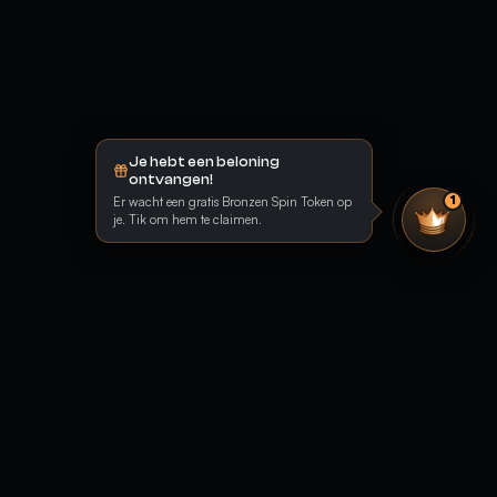
Je hebt een beloning
ontvangen!
Er wacht een gratis Bronzen Spin Token op
1
je. Tik om hem te claimen.