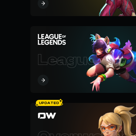
League of L
UPDATED