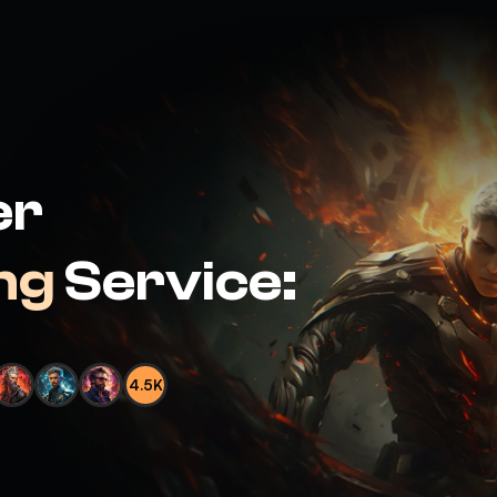
er
ng
Service:
4.5K