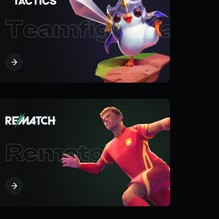
Teamfight Tacti
Rematch