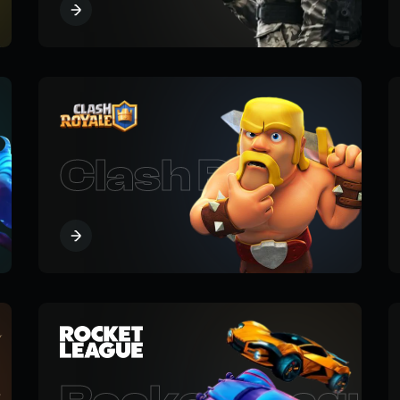
egends
Clash Royale