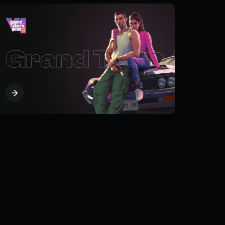
raft
Grand Theft Aut