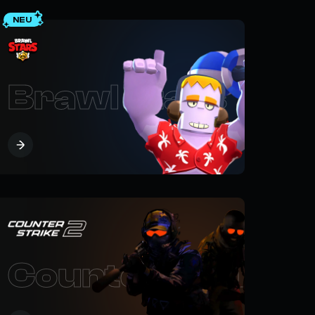
NEU
Brawl Stars
iege
Counter Strike 2