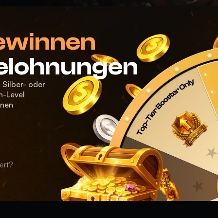
ewinnen
Belohnungen
 Silber- oder
n-Level
enen
ert?