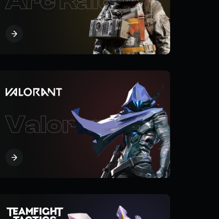
e
Arc Raiders
Valorant