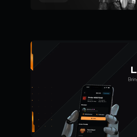
L
Brin