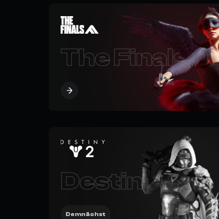
The Finals
Destiny 2
Demnächst