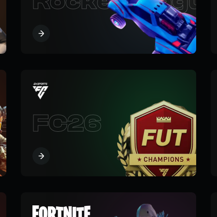
Rocket Leagu
 Boost
FC26