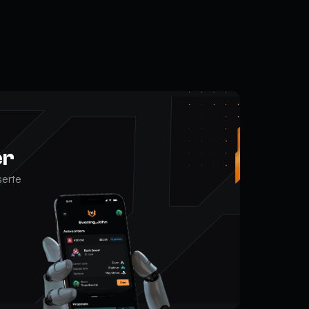
er
serte