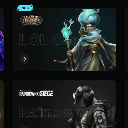
NEU
mate
LOL Classic
s
Rainbow Six S