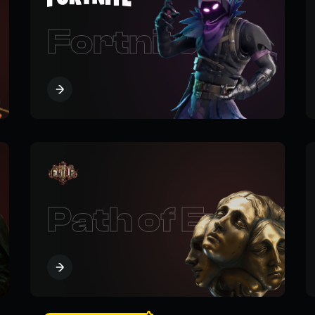
Fortnite
Path of Exile II