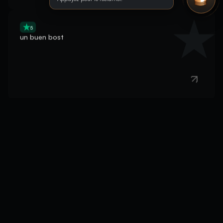
5
un buen bost
5
Good, fast, effective
5
Very quick and professional