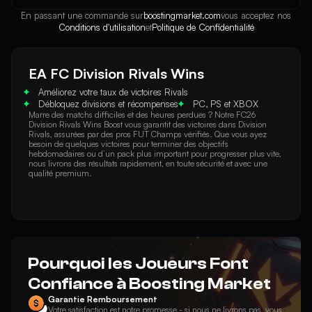
En passant une commande sur
boostingmarket.com
vous acceptez nos
Conditions d'utilisation
et
Politique de Confidentialité
EA FC Division Rivals Wins
Améliorez votre taux de victoires Rivals
Débloquez divisions et récompenses
PC, PS et XBOX
Marre des matchs difficiles et des heures perdues ? Notre FC26 
Division Rivals Wins Boost vous garantit des victoires dans Division 
Rivals, assurées par des pros FUT Champs vérifiés. Que vous ayez 
besoin de quelques victoires pour terminer des objectifs 
hebdomadaires ou d’un pack plus important pour progresser plus vite, 
nous livrons des résultats rapidement, en toute sécurité et avec une 
qualité premium.
Pourquoi les Joueurs Font
Confiance à Boosting Market
Garantie Remboursement
Votre satisfaction est notre promesse - si nous ne livrons pas, vous