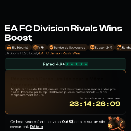
EA FC Division Rivals Wins
Boost
SSL Sécurisé
VPN
Service de Sauvegarde
Support 24/7
Rembo
EA Sports FC25 Boost
EA FC Division Rivals Wins
Rated
4.9+
Réduction à Durée Limitée pour la Même
Expérience d’Élite
Adopté par plus de 10 000 joueurs, dont des streamers de renom et des pros
d’élite. Propulsé par le top 0,001% des joueurs professionnels — tarifs
temporairement réduits
La réduction se termine dans
23 : 14 : 26 : 08
Ce boost vous coûterait environ
0.68$
de plus sur un site
concurrent.
Détails