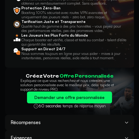
obtenez un remboursement complet. Sans questions.
Protection Zéro-Ban
Boosting 100% sécurisé avec routes VPN avancées et
uniquement des joueurs réels - zéro bot, zéro risque.
Tarification Juste et Transparente
Qualité haut de gamme à des prix honnêtes - vous payez pour
des performances réelles, pas des promesses vides.
Les Joueurs les Plus Forts du Monde
Chaque booster est vérifié, classé et testé au combat - talent d'élite
qui garantit des résultats.
Support en Direct 24/7
Nous sommes toujours en ligne pour vous aider - mises à jour
instantanées, personnes réelles, aide réelle à tout moment.
Créez Votre
Offre Personnalisée
Expliquez ce que vous recherchez et nous créerons une
solution personnalisée avec le meilleur prix, délai rapide et
support de niveau PRO.
Demander une offre personnalisée
60 secondes
temps de réponse moyen
Récompenses
Victoires Division Rivals garanties à votre choix
Exigences
Toutes les récompenses obtenues pendant le boosting restent