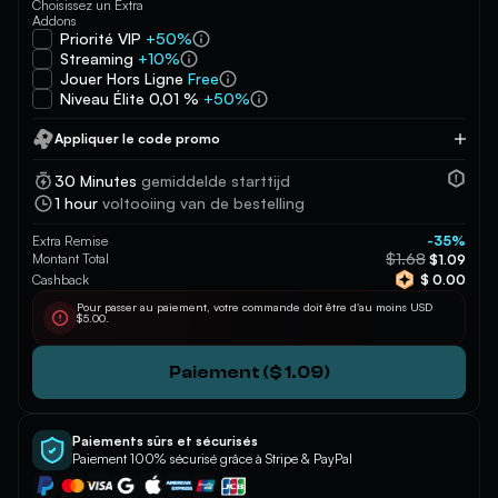
Choisissez un Extra
Addons
Priorité VIP
+50%
Streaming
+10%
Jouer Hors Ligne
Free
Niveau Élite 0,01 %
+50%
Appliquer le code promo
Appliquer
30 Minutes
gemiddelde starttijd
1 hour
voltooiing van de bestelling
Extra Remise
-35%
$1.68
Montant Total
$1.09
Cashback
$ 0.00
Pour passer au paiement, votre commande doit être d'au moins USD
$5.00.
Paiement ($ 1.09)
Paiements sûrs et sécurisés
Paiement 100% sécurisé grâce à Stripe & PayPal