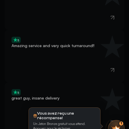
5
Amazing service and very quick turnaround!!
5
great guy, insane delivery
Vous avez reçu une
récompense!
Un Jeton Bronze gratuit vous attend.
1
Appuyez pour le réclamer.