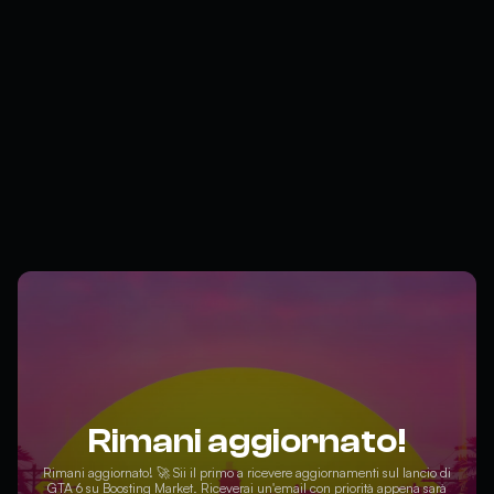
Rimani aggiornato!
Rimani aggiornato! 🚀 Sii il primo a ricevere aggiornamenti sul lancio di
GTA 6 su Boosting Market. Riceverai un'email con priorità appena sarà