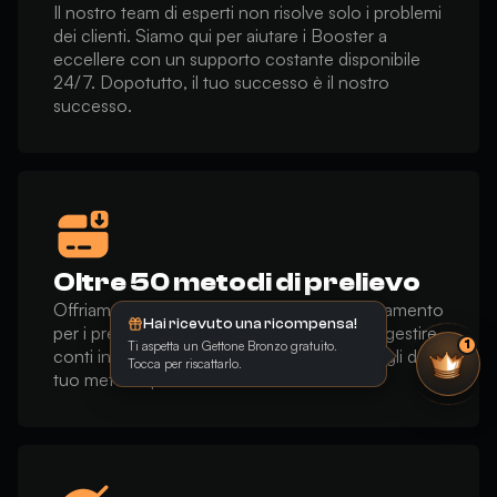
Il nostro team di esperti non risolve solo i problemi
dei clienti. Siamo qui per aiutare i Booster a
eccellere con un supporto costante disponibile
24/7. Dopotutto, il tuo successo è il nostro
successo.
Oltre 50 metodi di prelievo
Offriamo un'ampia gamma di metodi di pagamento
Hai ricevuto una ricompensa!
per i prelievi, così non devi preoccuparti di gestire
Ti aspetta un Gettone Bronzo gratuito.
1
conti in valute diverse. Basta inserire i dettagli del
Tocca per riscattarlo.
tuo metodo preferito et voilà.