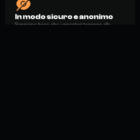
In modo sicuro e anonimo
Sappiamo bene che i giocatori tengono alla
sicurezza dei loro dati e della loro identità. Ecco
perché su Boosting Market sarai completamente
anonimo. Assumiamo anche Pro Player quindi la
privacy è essenziale. Non ti verrà mai chiesto di
rivelare la tua identità. Mai.
GUADAGNI
Calcolatore Stipendio
I guadagni dal boosting variano durante l'anno come in
qualsiasi altro lavoro. Il calcolatore mostra come cambia la tua
paga in base alla domanda nel gioco: una stagione completa
dura circa sei mesi, divisa in tre fasi di due mesi. Tra queste
fasi puoi affinare le tue abilità e prepararti per sfruttare al