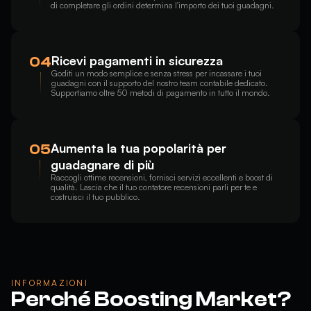
di completare gli ordini determina l'importo dei tuoi guadagni.
Ricevi pagamenti in sicurezza
04
Goditi un modo semplice e senza stress per incassare i tuoi
guadagni con il supporto del nostro team contabile dedicato.
Supportiamo oltre 50 metodi di pagamento in tutto il mondo.
Aumenta la tua popolarità per
05
guadagnare di più
Raccogli ottime recensioni, fornisci servizi eccellenti e boost di
qualità. Lascia che il tuo contatore recensioni parli per te e
costruisci il tuo pubblico.
INFORMAZIONI
Perché Boosting Market?