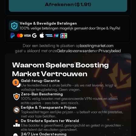
Afrekenen ($ 1.91)
Veilige & Beveiligde Betalingen
100% veilige betalingen mogelijk gemaakt door Stripe & PayPal
Door een bestelling te plaatsen op
boostingmarket.com
gaat u akkoord met onze
Gebruiksvoorwaarden
en
Privacybeleid
Waarom Spelers Boosting
Market Vertrouwen
Geld-terug-Garantie
Uw tevredenheid is onze belofte - als we niet leveren, krijgt u
volledige terugbetaling. Geen vragen.
Zero-Ban Bescherming
100% veilig boosten met geavanceerde VPN-routes en alleen
echte spelers - zero bots, zero risico's.
Eerlijke & Transparante Prijzen
Topkwaliteit tegen eerlijke prijzen - u betaalt voor echte prestaties,
niet voor loze beloften.
De Sterkste Spelers ter Wereld
Elke booster is geverifieerd, gerangschikt en getest in gevechten -
elite talent dat resultaten garandeert.
24/7 Live Ondersteuning