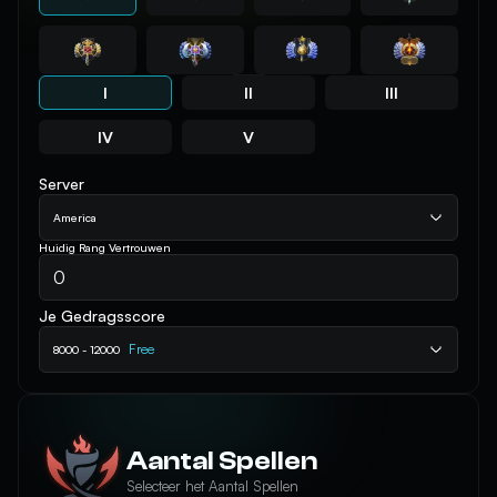
I
II
III
IV
V
Server
America
Huidig Rang Vertrouwen
Je Gedragsscore
Free
8000 - 12000
Aantal Spellen
Selecteer het Aantal Spellen