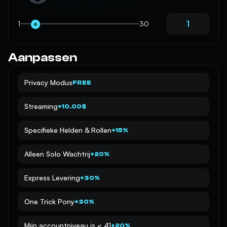
1
30
Aanpassen
Privacy Modus
FREE
Streaming
+10.00$
Specifieke Helden & Rollen
+15%
Alleen Solo Wachtrij
+20%
Express Levering
+30%
One Trick Pony
+30%
Mijn accountniveau is < 41
+20%