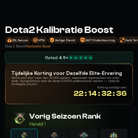
Dota2 Kalibratie Boost
SSL Secure
VPN
Veilige Dienst
24/7 Ondersteuning
Geld Te
Dota 2 Boost
Kalibratie Boost
Rated
4.9+
Tijdelijke Korting voor Dezelfde Elite-Ervaring
Vertrouwd door meer dan 10.000 spelers, waaronder topstreamers en elite-
profs. Aangedreven door de beste 0,001% professionele spelers — tijdelijk
verlaagde prijzen
Korting eindigt over
22 : 14 : 32 : 36
Vorig Seizoen Rank
Herald I