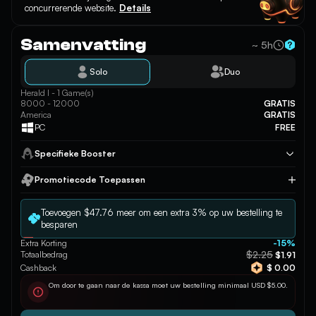
concurrerende website.
Details
Samenvatting
~ 5h
Solo
Duo
Herald I - 1 Game(s)
8000 - 12000
GRATIS
America
GRATIS
PC
FREE
Specifieke Booster
Promotiecode Toepassen
Toepassen
Toevoegen $47.76 meer om een extra 3% op uw bestelling te
besparen
Extra Korting
-15%
$2.25
Totaalbedrag
$1.91
Cashback
$ 0.00
Om door te gaan naar de kassa moet uw bestelling minimaal USD $5.00.