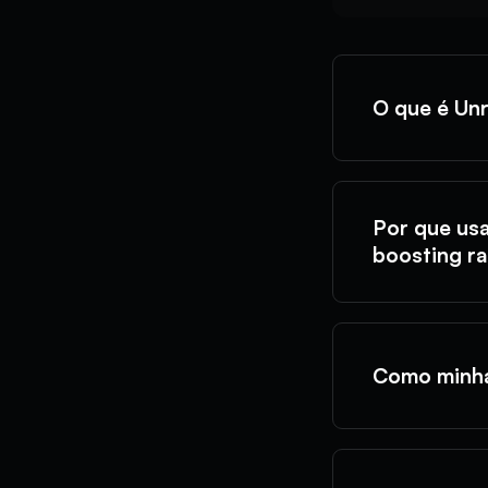
O que é Un
Por que us
boosting r
Como minha