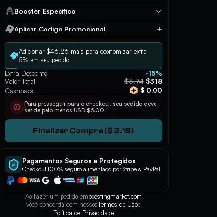
Booster Específico
Aplicar Código Promocional
Aplicar
Adicionar $46.26 mais para economizar extra
5% em seu pedido
Extra Desconto
-15%
$3.74
Valor Total
$3.18
$ 0.00
Cashback
Para prosseguir para o checkout, seu pedido deve
ser de pelo menos USD $5.00.
Finalizar Compra ($ 3.18)
Pagamentos Seguros e Protegidos
Checkout 100% seguro alimentado por Stripe & PayPal
Ao fazer um pedido em
boostingmarket.com
você concorda com nossos
Termos de Uso
e
Política de Privacidade