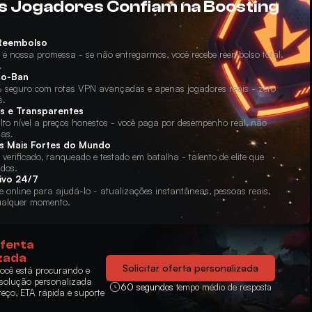
s Jogadores Confiam na Boosting
 Reembolso
 é nossa promessa - se não entregarmos, você recebe reembolso total.
.
ro-Ban
 seguro com rotas VPN avançadas e apenas jogadores reais - zero
s.
s e Transparentes
lto nível a preços honestos - você paga por desempenho real, não
ias.
s Mais Fortes do Mundo
verificado, ranqueado e testado em batalha - talento de elite que
ados.
ivo 24/7
 online para ajudá-lo - atualizações instantâneas, pessoas reais,
ualquer momento.
ferta
zada
Solicitar oferta personalizada
você está procurando e
solução personalizada
60 segundos
tempo médio de resposta
eço, ETA rápida e suporte