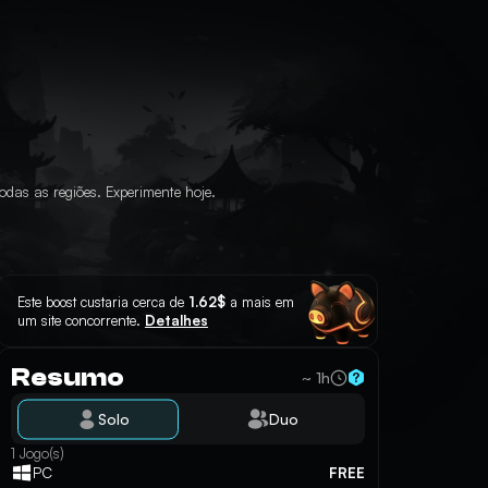
das as regiões. Experimente hoje.
Este boost custaria cerca de
1.62$
a mais em
um site concorrente.
Detalhes
Resumo
~ 1h
Solo
Duo
1 Jogo(s)
FREE
PC