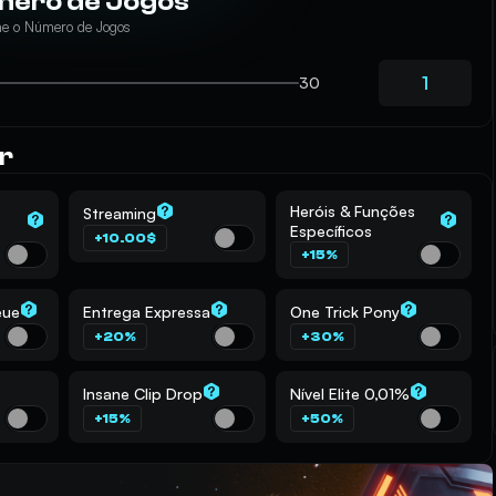
ero de Jogos
ne o Número de Jogos
30
r
Heróis & Funções
Streaming
Específicos
+10.00$
+15%
eue
Entrega Expressa
One Trick Pony
+20%
+30%
Insane Clip Drop
Nível Elite 0,01%
+15%
+50%