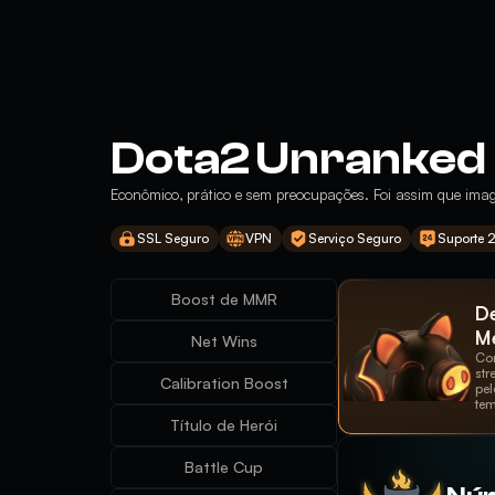
Dota2 Unranked
Econômico, prático e sem preocupações. Foi assim que imag
SSL Seguro
VPN
Serviço Seguro
Suporte 
Boost de MMR
D
Me
Net Wins
Con
str
Calibration Boost
pel
tem
Título de Herói
Battle Cup