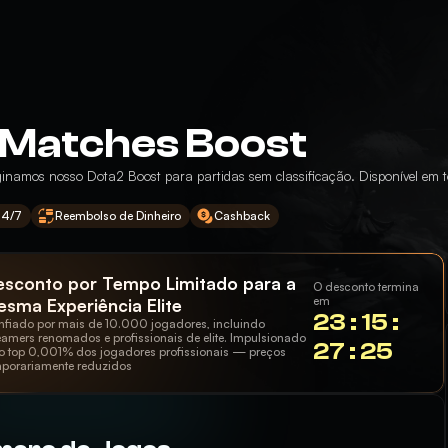
 Matches Boost
inamos nosso Dota2 Boost para partidas sem classificação. Disponível em to
24/7
Reembolso de Dinheiro
Cashback
esconto por Tempo Limitado para a
O desconto termina
em
sma Experiência Elite
23 : 15 :
fiado por mais de 10.000 jogadores, incluindo
eamers renomados e profissionais de elite. Impulsionado
27 : 25
o top 0,001% dos jogadores profissionais — preços
porariamente reduzidos