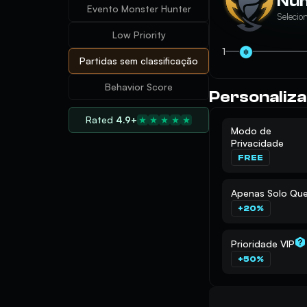
Núm
Evento Monster Hunter
Selecio
Low Priority
1
Partidas sem classificação
Behavior Score
Personaliza
Rated
4.9+
Modo de
Privacidade
FREE
Apenas Solo Qu
+20%
Prioridade VIP
+50%