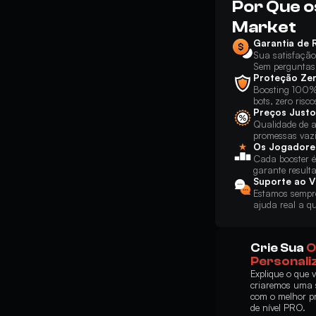
Por Que o
Market
Garantia de
Sua satisfação
Sem perguntas
Proteção Ze
Boosting 100%
bots, zero risco
Preços Justo
Qualidade de a
promessas vaz
Os Jogadore
Cada booster é 
garante result
Suporte ao V
Estamos sempre
ajuda real a q
Crie Sua
O
Personali
Explique o que 
criaremos uma 
com o melhor pr
de nível PRO.