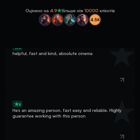
faqs.faqs.packs.115.4.answer
Оцінено на
4.9
більше ніж
10000
клієнтів
4.5K
5
helpful, fast and kind, absolute cinema
5
He’s an amazing person, fast easy and reliable. Highly
guarantee working with this person