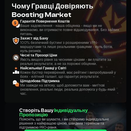
Чому Гравці Довіряють
Boosting Market
Гарантія Повернення Коштів
Ваше задоволення - наша обіцянка - якщо ми не
виконаємо, ви отримаєте повне відшкодування. Без зайвих
питань.
Захист від Бану
100% безпечний бустинг з розширеними VPN-
маршрутами та лише реальними гравцями - нуль ботів,
нуль ризиків.
Чесні та Прозорі Ціни
Якість вищого рівня за чесними цінами - ви платите за
реальні результати, а не за порожні обіцянки.
Найсильніші Гравці у Світі
Кожен бустер перевірений, має рейтинг і випробуваний у
боях - елітний талант, що гарантує результати.
Цілодобова Підтримка
Ми завжди на зв'язку, щоб допомогти вам - миттєві
оновлення, реальні люди, реальна допомога у будь-який
час.
Створіть Вашу
Індивідуальну
Пропозицію
Поясніть, що ви шукаєте, і ми створимо індивідуальне
рішення з найкращою ціною, швидким терміном та
підтримкою PRO-рівня.