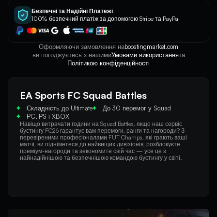
Безпечні та Надійні Платежі
100% безпечний платіж за допомогою Stripe та PayPal
Оформляючи замовлення на
boostingmarket.com
ви погоджуєтесь з нашими
Умовами використання
та
Політикою конфіденційності
EA Sports FC Squad Battles
Складність до Ultimate
До 30 перемог у Squad
PC, PS і XBOX
Навіщо витрачати години на Squad Battles, якщо наш сервіс 
бустингу FC26 гарантує вам перемоги, ранги та нагороди? З 
перевіреними професіоналами FUT Champs, які грають ваші 
матчі, ви підніметеся до найвищих дивізіонів, розблокуєте 
преміум-нагороди та зекономите свій час — усе це з 
найнадійнішою та безпечнішою командою бустингу у світі.