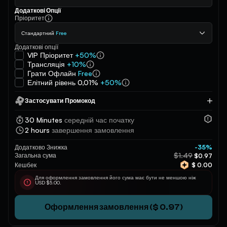
Додаткові Опції
Пріоритет
Стандартний
Free
Додаткові опції
VIP Пріоритет
+50%
Трансляція
+10%
Грати Офлайн
Free
Елітний рівень 0,01%
+50%
Застосувати Промокод
Застосувати
30 Minutes
середній час початку
2 hours
завершення замовлення
Додатково Знижка
-35%
$1.49
Загальна сума
$0.97
Кешбек
$ 0.00
Для оформлення замовлення його сума має бути не меншою ніж
USD $5.00.
Оформлення замовлення ($ 0.97)