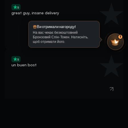
5
great guy, insane delivery
Ви отримали нагороду!
На вас чекає безкоштовний
Бронзовий Спін-Токен. Натисніть,
1
щоб отримати його.
5
un buen bost
5
Good, fast, effective