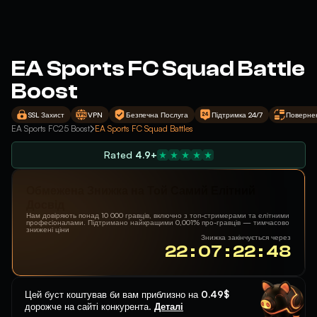
EA Sports FC Squad Battle
Boost
SSL Захист
VPN
Безпечна Послуга
Підтримка 24/7
Поверне
EA Sports FC25 Boost
EA Sports FC Squad Battles
Rated
4.9+
Обмежена Знижка на Той Самий Елітний
Досвід
Нам довіряють понад 10 000 гравців, включно з топ-стримерами та елітними
професіоналами. Підтримано найкращими 0,001% про-гравців — тимчасово
знижені ціни
Знижка закінчується через
22 : 07 : 22 : 47
Цей буст коштував би вам приблизно на
0.49$
дорожче на сайті конкурента.
Деталі