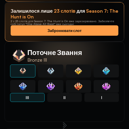
Залишилося лише
23 слотів
для
Season 7: The
Hunt is On
2 з 25 слотів для Season 7: The Hunt is On вже зарезервовано. Забезпечте
собі титул "One Above All Boost" вже сьогодні
Забронювати слот
Поточне Звання
Bronze III
III
II
I