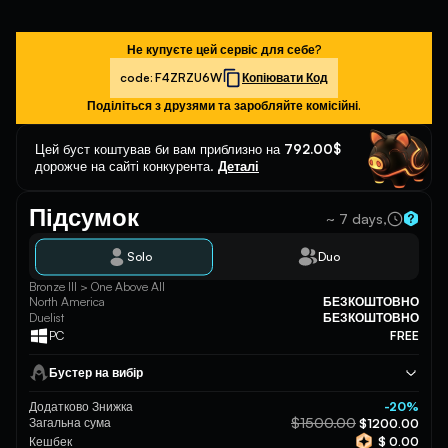
Не купуєте цей сервіс для себе?
code:
F4ZRZU6W
Копіювати Код
Поділіться з друзями та заробляйте комісійні.
Цей буст коштував би вам приблизно на
792.00$
дорожче на сайті конкурента.
Деталі
Підсумок
~ 7 days,
Solo
Duo
Bronze III > One Above All
North America
БЕЗКОШТОВНО
Duelist
БЕЗКОШТОВНО
PC
FREE
Бустер на вибір
Додатково Знижка
-20%
$1500.00
Загальна сума
$1200.00
Кешбек
$ 0.00