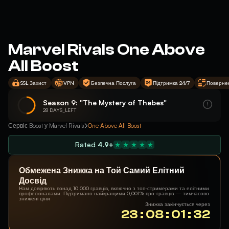
Marvel Rivals One Above
All Boost
SSL Захист
VPN
Безпечна Послуга
Підтримка 24/7
Поверне
Season 9: "The Mystery of Thebes"
28 DAYS_LEFT
Сервіс Boost у Marvel Rivals
One Above All Boost
Rated
4.9+
Обмежена Знижка на Той Самий Елітний
Досвід
Нам довіряють понад 10 000 гравців, включно з топ-стримерами та елітними
професіоналами. Підтримано найкращими 0,001% про-гравців — тимчасово
знижені ціни
Знижка закінчується через
23 : 08 : 01 : 31