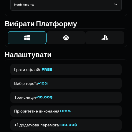
North America
Вибрати Платформу
Налаштувати
Грати офлайн
FREE
Вибір героїв
+10%
Трансляція
+10.00$
Пріоритетне виконання
+20%
+1 додаткова перемога
+80.00$