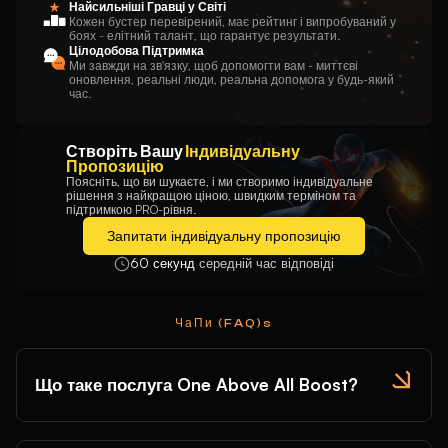
Найсильніші Гравці у Світі
Кожен бустер перевірений, має рейтинг і випробуваний у
боях - елітний талант, що гарантує результати.
Цілодобова Підтримка
Ми завжди на зв'язку, щоб допомогти вам - миттєві
оновлення, реальні люди, реальна допомога у будь-який
час.
Створіть Вашу
Індивідуальну
Пропозицію
Поясніть, що ви шукаєте, і ми створимо індивідуальне
рішення з найкращою ціною, швидким терміном та
підтримкою PRO-рівня.
Запитати індивідуальну пропозицію
60 секунд
середній час відповіді
ЧаПи (FAQ)s
Що таке послуга One Above All Boost?