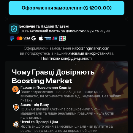
Оформлення замовлення ($ 1200.00)
Безпечні та Надійні Платежі
100% безпечний платіж за допомогою Stripe та PayPal
Оформляючи замовлення на
boostingmarket.com
ви погоджуєтесь з нашими
Умовами використання
та
Політикою конфіденційності
Чому Гравці Довіряють
Boosting Market
Гарантія Повернення Коштів
Ваше задоволення - наша обіцянка - якщо ми не
виконаємо, ви отримаєте повне відшкодування. Без зайвих
питань.
Захист від Бану
100% безпечний бустинг з розширеними VPN-
маршрутами та лише реальними гравцями - нуль ботів,
нуль ризиків.
Чесні та Прозорі Ціни
Якість вищого рівня за чесними цінами - ви платите за
реальні результати, а не за порожні обіцянки.