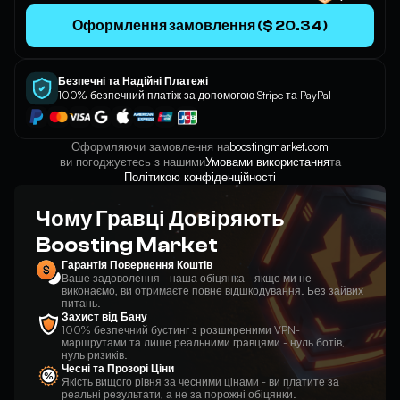
Оформлення замовлення ($ 20.34)
Безпечні та Надійні Платежі
100% безпечний платіж за допомогою Stripe та PayPal
Оформляючи замовлення на
boostingmarket.com
ви погоджуєтесь з нашими
Умовами використання
та
Політикою конфіденційності
Чому Гравці Довіряють
Boosting Market
Гарантія Повернення Коштів
Ваше задоволення - наша обіцянка - якщо ми не
виконаємо, ви отримаєте повне відшкодування. Без зайвих
питань.
Захист від Бану
100% безпечний бустинг з розширеними VPN-
маршрутами та лише реальними гравцями - нуль ботів,
нуль ризиків.
Чесні та Прозорі Ціни
Якість вищого рівня за чесними цінами - ви платите за
реальні результати, а не за порожні обіцянки.