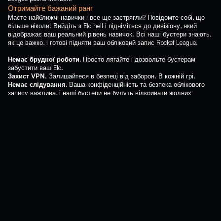
Отримайте бажаний ранг
Маєте найближчі навички і все ще застрягли? Повідомте собі, що
більше ніколи! Вийдіть з Elo hell і підніміться до дивізіону, який
відображає ваш реальний рівень навичок. Всі наші бустери знають,
як це важко, і готові підняти ваш обліковий запис Rocket League.
Немає брудної роботи.
Просто лягайте і дозвольте бустерам
забустити ваш Elo.
Захист VPN
. Залишайтеся в безпеці від заборон. В кожній грі.
Немає слідування.
Ваша конфіденційність та безпека облікового
запису важлива, і наші бустери не будуть відкривати жодних
повідомлень від ваших друзів. Ми тут, щоб забустити ваш рейтинг,
а не шпигувати за вами.
Рекомендовані опції
Наші професійні бустери Rocket League серйозно ставляться до
бусту вашого рейтингу. Залиште всіх слабаків позаду та
насолоджуйтеся високим статусом та кращою спільнотою, яка йде
з цим. Увімкніть опцію прямого ефіру та додайте ще більше цінності
до свого замовлення. Гравці високого рівня та якісні трансляції.
Ідеально для перегляду під час смачного обіду!
Нижні ранги не мають шансів проти наших бустерів Elo. Але якщо
ваш початковий ранг вищий за Plat, ми рекомендуємо включити
опцію "VIP Booster", щоб ще швидше підняти ваш рейтинг в Rocket
League.
Переваги Rocket League Boost