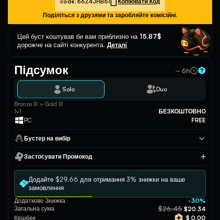
code:
66Z4JHB6
Копіювати Код
Поділіться з друзями та заробляйте комісійні.
Цей буст коштував би вам приблизно на
15.87$
дорожче на сайті конкурента.
Деталі
Підсумок
~ 6h
Solo
Duo
Bronze III > Gold III
1v1
БЕЗКОШТОВНО
PC
FREE
Бустер на вибір
Застосувати Промокод
Застосувати
Додайте $29.66 для отримання 3% знижки на ваше
замовлення
Додатково Знижка
-30%
$26.45
Загальна сума
$20.34
Кешбек
$ 0.00