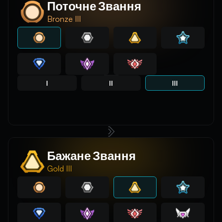
Поточне Звання
Bronze III
I
II
III
Бажане Звання
Gold III