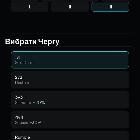
I
II
III
Вибрати Чергу
1v1
Solo Duels
2v2
Doubles
3v3
Standard
+20%
4v4
Squads
+30%
Rumble