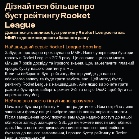
Дізнайтеся більше про
буст рейтингу Rocket
League
Дізнайтеся, як впливає буст рейтингу Rocket League на ваш
MMR та допоможе досягти бажаного рангу
Найшвидший сервіс Rocket League Boosting
Забудьте про марно прокачування MMR. Наші супершвидкі бустери
грають в Rocket League з 2015 року. Це означає, що вони мають
більше 7 років досвіду та ігрового знання, щоб забезпечити плавний
процес бусту вашого рейтингу в RL.
Коли ви вибираєте буст рейтингу, бустер увійде до вашого
облікового запису та буде грати замість вас. Цей метод бусту
рейтингу Rocket League є найшвидшим. Але якщо ви хочете грати
разом з бустером, виберіть режим 2v2 та опцію DuoQ, щоб бути на
переможному боці!
Неймовірно просто і інтуїтивно зрозуміло
Початок з бустом рейтингу RL - це гра дитиною! Вам потрібно лише
заповнити форму вище і вибрати один із наших варіантів оплати.
Після завершення кроку покупки вам буде надано доступ до нашої
облікової запису, захищеної SSL, де ви можете ввести свої облікові
дані. Після цього ми призначимо висококласного професійного
бустера до вашого замовлення, і процес бусту рейтингу в Rocket
League розпочнеться!