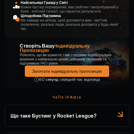
Найсильніші Гравці у Світі
Кожен бустер перевірений, має рейтинг і випробуваний у
боях - елітний талант, що гарантує результати.
Цілодобова Підтримка
Ми завжди на зв'язку, щоб допомогти вам - миттєві
оновлення, реальні люди, реальна допомога у будь-який
час.
Створіть Вашу
Індивідуальну
Пропозицію
Поясніть, що ви шукаєте, і ми створимо індивідуальне
рішення з найкращою ціною, швидким терміном та
підтримкою PRO-рівня.
Запитати індивідуальну пропозицію
60 секунд
середній час відповіді
ЧаПи (FAQ)s
Що таке Бустинг у Rocket League?