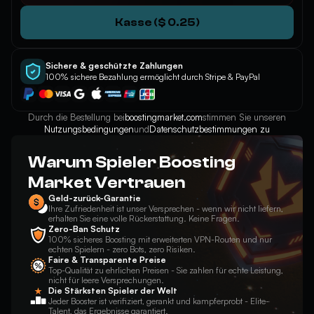
Kasse ($ 0.25)
Sichere & geschützte Zahlungen
100% sichere Bezahlung ermöglicht durch Stripe & PayPal
Durch die Bestellung bei
boostingmarket.com
stimmen Sie unseren
Nutzungsbedingungen
und
Datenschutzbestimmungen zu
Warum Spieler Boosting
Market Vertrauen
Geld-zurück-Garantie
Ihre Zufriedenheit ist unser Versprechen - wenn wir nicht liefern,
erhalten Sie eine volle Rückerstattung. Keine Fragen.
Zero-Ban Schutz
100% sicheres Boosting mit erweiterten VPN-Routen und nur
echten Spielern - zero Bots, zero Risiken.
Faire & Transparente Preise
Top-Qualität zu ehrlichen Preisen - Sie zahlen für echte Leistung,
nicht für leere Versprechungen.
Die Stärksten Spieler der Welt
Jeder Booster ist verifiziert, gerankt und kampferprobt - Elite-
Talent, das Ergebnisse garantiert.