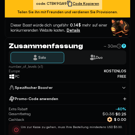
code:
CTBK9GA9
Code Kopieren
Teilen Sie ihn mit Freunden und verdienen Sie Provisionen.
Dieser Boost würde dich ungefähr
0.14$
mehr auf einer
konkurrierenden Website kosten.
Details
Zusammenfassung
~ 30m
Solo
Duo
number_of_levels (x1)
Europe
KOSTENLOS
PC
FREE
Spezifischer Booster
Promo-Code anwenden
Anwenden
Extra Rabatt
-40%
$0.35
Gesamtbetrag
$0.25
Cashback
$ 0.00
Um zur Kasse zu gehen, muss Ihre Bestellung mindestens USD $5.00.