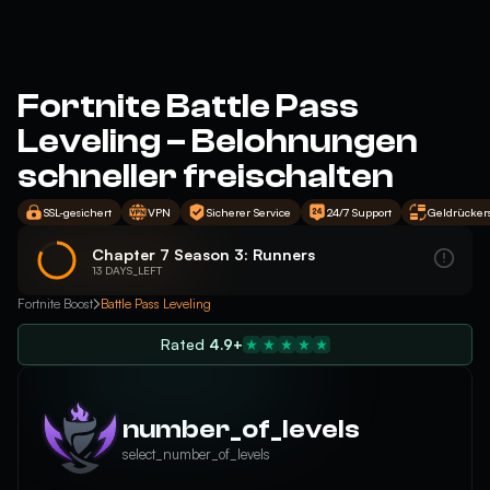
Fortnite Battle Pass
Leveling – Belohnungen
schneller freischalten
SSL-gesichert
VPN
Sicherer Service
24/7 Support
Geldrückers
Chapter 7 Season 3: Runners
13 DAYS_LEFT
Fortnite Boost
Battle Pass Leveling
Rated
4.9+
number_of_levels
select_number_of_levels