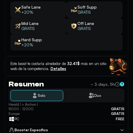
Safe Lane
Soft Supp
+20%
GRATIS
Mid Lane
Off Lane
GRATIS
GRATIS
Hard Supp
+20%
Este boost te costaría alrededor de
32.41$
más en un sitio
web de la competencia.
Detalles
Resumen
~ 3 days, 5h
Solo
Duo
Herald I > Archon I
8000 - 12000
GRATIS
Europe
GRATIS
PC
FREE
Booster Específico