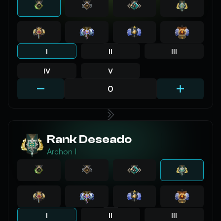
I
II
III
IV
V
Rank Deseado
Archon I
I
II
III