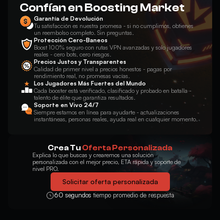
Confían en Boosting Market
Garantía de Devolución
Tu satisfacción es nuestra promesa - si no cumplimos, obtienes
un reembolso completo. Sin preguntas.
Protección Cero-Baneos
Boost 100% seguro con rutas VPN avanzadas y solo jugadores
reales - cero bots, cero riesgos.
Precios Justos y Transparentes
Calidad de primer nivel a precios honestos - pagas por
rendimiento real, no promesas vacías.
Los Jugadores Más Fuertes del Mundo
Cada booster está verificado, clasificado y probado en batalla -
talento de élite que garantiza resultados.
Soporte en Vivo 24/7
Siempre estamos en línea para ayudarte - actualizaciones
instantáneas, personas reales, ayuda real en cualquier momento.
Crea Tu
Oferta Personalizada
Explica lo que buscas y crearemos una solución
personalizada con el mejor precio, ETA rápida y soporte de
nivel PRO.
Solicitar oferta personalizada
60 segundos
tiempo promedio de respuesta