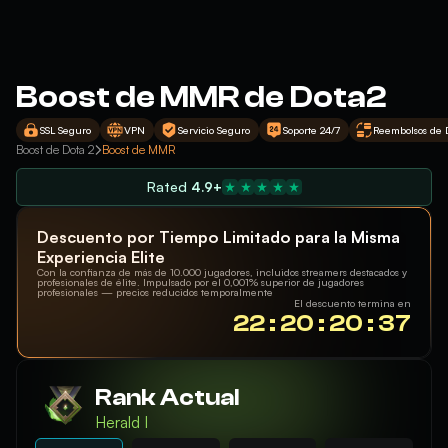
Boost de MMR de Dota2
SSL Seguro
VPN
Servicio Seguro
Soporte 24/7
Reembolsos de 
Boost de Dota 2
Boost de MMR
Rated
4.9+
Descuento por Tiempo Limitado para la Misma
Experiencia Elite
Con la confianza de más de 10.000 jugadores, incluidos streamers destacados y
profesionales de élite. Impulsado por el 0,001% superior de jugadores
profesionales — precios reducidos temporalmente
El descuento termina en
22 : 20 : 20 : 36
Rank Actual
Herald I