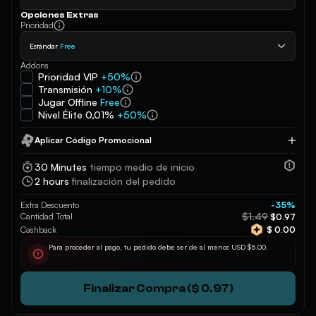
Opciones Extras
Prioridad
Estándar
Free
Addons
Prioridad VIP
+50%
Transmisión
+10%
Jugar Offline
Free
Nivel Élite 0,01%
+50%
Aplicar Código Promocional
Aplicar
30 Minutes
tiempo medio de inicio
2 hours
finalización del pedido
Extra Descuento
-35%
$1.49
Cantidad Total
$0.97
Cashback
$ 0.00
Para proceder al pago, tu pedido debe ser de al menos USD $5.00.
Finalizar Compra ($ 0.97)