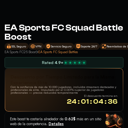
EA Sports FC Squad Battle
Boost
SSL Seguro
VPN
Servicio Seguro
Soporte 24/7
Reembolsos de 
EA Sports FC25 Boost
EA Sports FC Squad Battles
Rated
4.9+
Descuento por Tiempo Limitado para la Misma
Experiencia Elite
Con la confianza de más de 10.000 jugadores, incluidos streamers destacados y
profesionales de élite. Impulsado por el 0,001% superior de jugadores
profesionales — precios reducidos temporalmente
El descuento termina en
24 : 01 : 04 : 35
Este boost te costaría alrededor de
0.62$
más en un sitio
web de la competencia.
Detalles