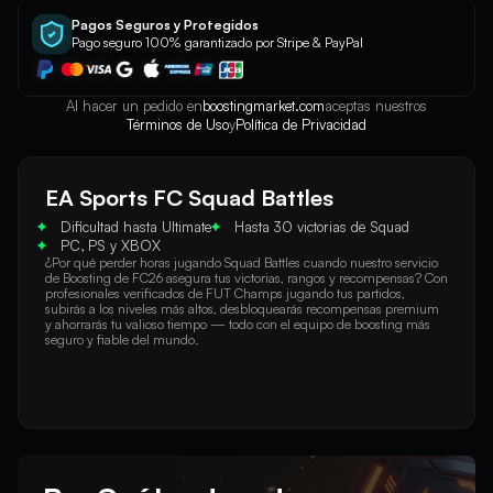
Pagos Seguros y Protegidos
Pago seguro 100% garantizado por Stripe & PayPal
Al hacer un pedido en
boostingmarket.com
aceptas nuestros
Términos de Uso
y
Política de Privacidad
EA Sports FC Squad Battles
Dificultad hasta Ultimate
Hasta 30 victorias de Squad
PC, PS y XBOX
¿Por qué perder horas jugando Squad Battles cuando nuestro servicio 
de Boosting de FC26 asegura tus victorias, rangos y recompensas? Con 
profesionales verificados de FUT Champs jugando tus partidos, 
subirás a los niveles más altos, desbloquearás recompensas premium 
y ahorrarás tu valioso tiempo — todo con el equipo de boosting más 
seguro y fiable del mundo.