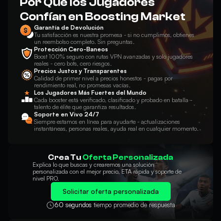
Por Qué los Jugadores
Confían en Boosting Market
Garantía de Devolución
Tu satisfacción es nuestra promesa - si no cumplimos, obtienes
un reembolso completo. Sin preguntas.
Protección Cero-Baneos
Boost 100% seguro con rutas VPN avanzadas y solo jugadores
reales - cero bots, cero riesgos.
Precios Justos y Transparentes
Calidad de primer nivel a precios honestos - pagas por
rendimiento real, no promesas vacías.
Los Jugadores Más Fuertes del Mundo
Cada booster está verificado, clasificado y probado en batalla -
talento de élite que garantiza resultados.
Soporte en Vivo 24/7
Siempre estamos en línea para ayudarte - actualizaciones
instantáneas, personas reales, ayuda real en cualquier momento.
Crea Tu
Oferta Personalizada
Explica lo que buscas y crearemos una solución
personalizada con el mejor precio, ETA rápida y soporte de
nivel PRO.
Solicitar oferta personalizada
60 segundos
tiempo promedio de respuesta