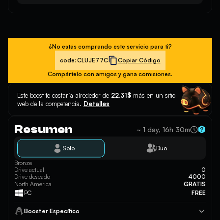
¿No estás comprando este servicio para ti?
code:
CLUJE77C
Copiar Código
Compártelo con amigos y gana comisiones.
Este boost te costaría alrededor de
22.31$
más en un sitio
web de la competencia.
Detalles
Resumen
~ 1 day, 16h 30m
Solo
Duo
Bronze
Drive actual
0
Drive deseado
4000
North America
GRATIS
PC
FREE
Booster Específico