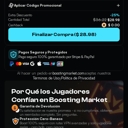
Aplicar Código Promocional
Aplicar
Extra Descuento
-25%
$36.22
Cantidad Total
$28.98
Cashback
$ 0.00
Finalizar Compra ($ 28.98)
Pagos Seguros y Protegidos
Pago seguro 100% garantizado por Stripe & PayPal
Al hacer un pedido en
boostingmarket.com
aceptas nuestros
Términos de Uso
y
Política de Privacidad
Por Qué los Jugadores
Confían en Boosting Market
Garantía de Devolución
Tu satisfacción es nuestra promesa - si no cumplimos, obtienes
un reembolso completo. Sin preguntas.
Protección Cero-Baneos
Boost 100% seguro con rutas VPN avanzadas y solo jugadores
reales - cero bots, cero riesgos.