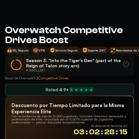
Overwatch Competitive
Drives Boost
SSL Seguro
VPN
Servicio Seguro
Soporte 24/7
Reembolsos de 
Season 3: "Into the Tiger's Den" (part of the
Reign of Talon story arc)
4 DAYS_LEFT
Boost de Overwatch
Competitive Drives
Rated
4.9+
Descuento por Tiempo Limitado para la Misma
Experiencia Elite
Con la confianza de más de 10.000 jugadores, incluidos streamers destacados y
profesionales de élite. Impulsado por el 0,001% superior de jugadores
profesionales — precios reducidos temporalmente
El descuento termina en
03 : 02 : 28 : 14