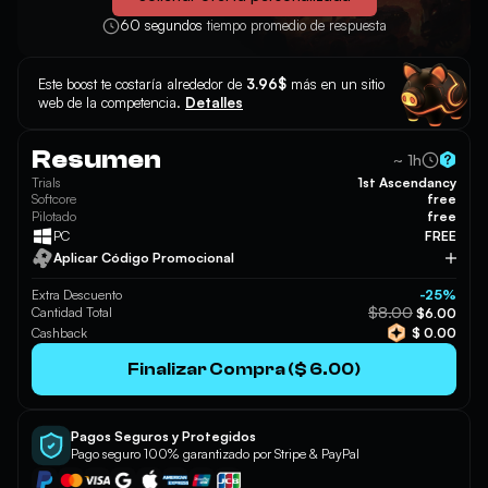
60 segundos
tiempo promedio de respuesta
Este boost te costaría alrededor de
3.96$
más en un sitio
web de la competencia.
Detalles
Resumen
~ 1h
Trials
1st Ascendancy
Softcore
free
Pilotado
free
PC
FREE
Aplicar Código Promocional
Aplicar
Extra Descuento
-25%
$8.00
Cantidad Total
$6.00
Cashback
$ 0.00
Finalizar Compra ($ 6.00)
Pagos Seguros y Protegidos
Pago seguro 100% garantizado por Stripe & PayPal