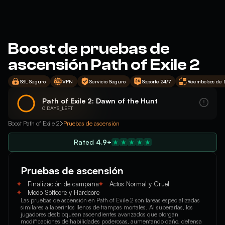
Boost de pruebas de
ascensión Path of Exile 2
SSL Seguro
VPN
Servicio Seguro
Soporte 24/7
Reembolsos de 
Path of Exile 2: Dawn of the Hunt
0 DAYS_LEFT
Boost Path of Exile 2
Pruebas de ascensión
Rated
4.9+
Pruebas de ascensión
Finalización de campaña
Actos Normal y Cruel
Modo Softcore y Hardcore
Las pruebas de ascensión en Path of Exile 2 son tareas especializadas
similares a laberintos llenos de trampas mortales. Al superarlas, los
jugadores desbloquean ascendientes avanzados que otorgan
modificaciones de habilidades poderosas, aumentando daño, defensa