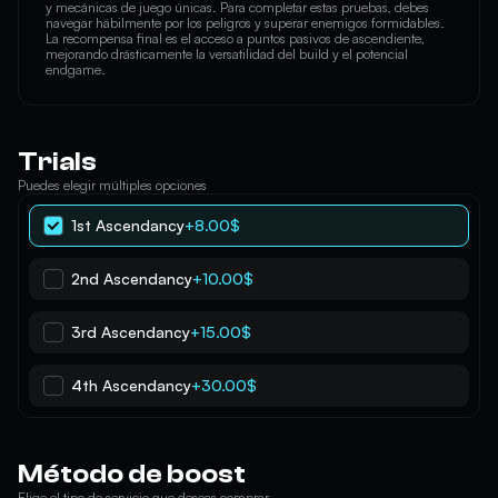
y mecánicas de juego únicas. Para completar estas pruebas, debes
navegar hábilmente por los peligros y superar enemigos formidables.
La recompensa final es el acceso a puntos pasivos de ascendiente,
mejorando drásticamente la versatilidad del build y el potencial
endgame.
Trials
Puedes elegir múltiples opciones
1st Ascendancy
+8.00$
2nd Ascendancy
+10.00$
3rd Ascendancy
+15.00$
4th Ascendancy
+30.00$
Método de boost
Elige el tipo de servicio que deseas comprar