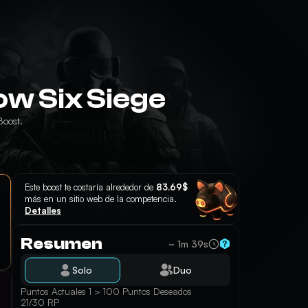
w Six Siege
Boost.
Este boost te costaría alrededor de
83.69$
más en un sitio web de la competencia.
Detalles
Resumen
~ 1m 39s
Solo
Duo
Puntos Actuales 1 > 100 Puntos Deseados
21/30 RP