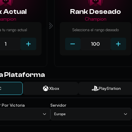
 Actual
Rank Deseado
hampion
Champion
a tu rango actual
Selecciona el rango deseado
a Plataforma
C
Xbox
PlayStation
 Por Victoria
Servidor
Europe