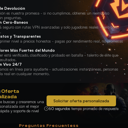
de Devolución
ción es nuestra promesa - si no cumplimos, obtienes un reembolso
in preguntas.
ón Cero-Baneos
 seguro con rutas VPN avanzadas y solo jugadores reales - cero bots,
.
ustos y Transparentes
primer nivel a precios honestos - pagas por rendimiento real, no promesas
ores Más Fuertes del Mundo
r está verificado, clasificado y probado en batalla - talento de élite que
esultados.
n Vivo 24/7
amos en línea para ayudarte - actualizaciones instantáneas, personas
da real en cualquier momento.
u
Oferta
lizada
Solicitar oferta personalizada
que buscas y crearemos una
sonalizada con el mejor
60 segundos
tiempo promedio de respuesta
rápida y soporte de nivel
Preguntas Frecuentess