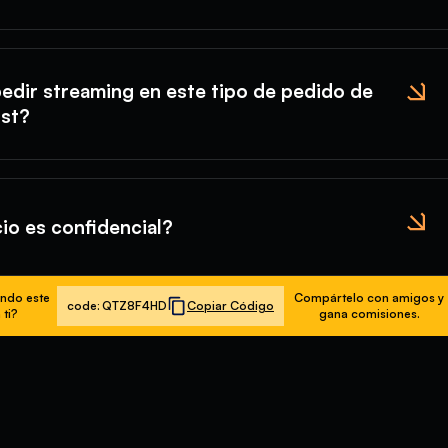
edir streaming en este tipo de pedido de
st?
cio es confidencial?
ndo este
Compártelo con amigos y
code:
QTZ8F4HD
Copiar Código
 ti?
gana comisiones.