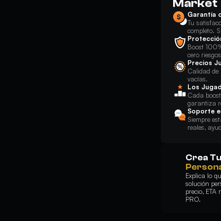
Market
Garantía 
Tu satisfac
completo. S
Protecci
Boost 100%
cero riesgos
Precios J
Calidad de 
vacías.
Los Jugad
Cada booste
garantiza r
Soporte e
Siempre est
reales, ayu
Crea T
Persona
Explica lo 
solución per
precio, ETA 
PRO.