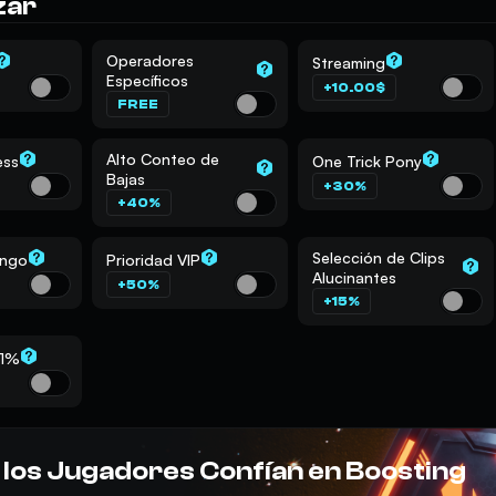
zar
Operadores
Streaming
Específicos
+10.00$
FREE
Alto Conteo de
ess
One Trick Pony
Bajas
+30%
+40%
Selección de Clips
ango
Prioridad VIP
Alucinantes
+50%
+15%
01%
 los Jugadores Confían en Boosting