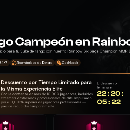
o Campeón en Rainbo
rvicio para ti. Sube de rango con nuestro Rainbow Six Siege Champion MMR 
 24/7
Reembolsos de Dinero
Cashback
Descuento por Tiempo Limitado para
El descuento
termina en
la Misma Experiencia Elite
22 : 20 :
Con la confianza de más de 10.000 jugadores, incluidos
streamers destacados y profesionales de élite. Impulsado
05 : 21
por el 0,001% superior de jugadores profesionales —
precios reducidos temporalmente