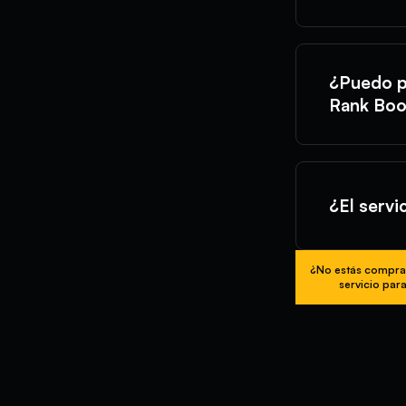
¿Puedo p
Rank Boo
¿El servi
¿No estás compra
servicio para