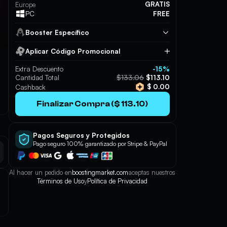
GRATIS
Europe
FREE
PC
Booster Específico
Aplicar Código Promocional
Aplicar
Extra Descuento
-15%
$133.06
Cantidad Total
$113.10
$ 0.00
Cashback
Finalizar Compra ($ 113.10)
Pagos Seguros y Protegidos
Pago seguro 100% garantizado por Stripe & PayPal
Al hacer un pedido en
boostingmarket.com
aceptas nuestros
Términos de Uso
y
Política de Privacidad