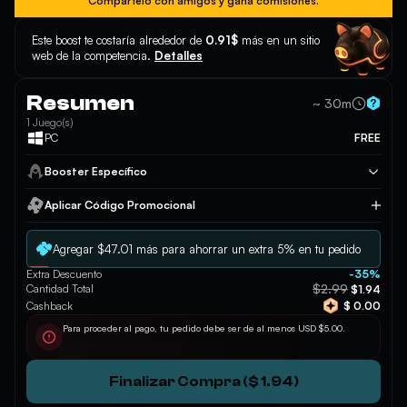
Compártelo con amigos y gana comisiones.
Este boost te costaría alrededor de
0.91$
más en un sitio
web de la competencia.
Detalles
Resumen
~ 30m
1 Juego(s)
PC
FREE
Booster Específico
Aplicar Código Promocional
Aplicar
Agregar $47.01 más para ahorrar un extra 5% en tu pedido
Extra Descuento
-35%
$2.99
Cantidad Total
$1.94
Cashback
$ 0.00
Para proceder al pago, tu pedido debe ser de al menos USD $5.00.
Finalizar Compra ($ 1.94)