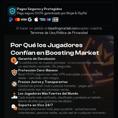
Pagos Seguros y Protegidos
Pago seguro 100% garantizado por Stripe & PayPal
Al hacer un pedido en
boostingmarket.com
aceptas nuestros
Términos de Uso
y
Política de Privacidad
Por Qué los Jugadores
Confían en Boosting Market
Garantía de Devolución
Tu satisfacción es nuestra promesa - si no cumplimos, obtienes
un reembolso completo. Sin preguntas.
Protección Cero-Baneos
Boost 100% seguro con rutas VPN avanzadas y solo jugadores
reales - cero bots, cero riesgos.
Precios Justos y Transparentes
Calidad de primer nivel a precios honestos - pagas por
rendimiento real, no promesas vacías.
Los Jugadores Más Fuertes del Mundo
Cada booster está verificado, clasificado y probado en batalla -
talento de élite que garantiza resultados.
Soporte en Vivo 24/7
Siempre estamos en línea para ayudarte - actualizaciones
instantáneas, personas reales, ayuda real en cualquier momento.