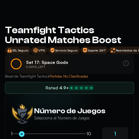
Teamfight Tactics
Unrated Matches Boost
SSL Seguro
VPN
Servicio Seguro
Soporte 24/7
Reembolsos de 
Set 17: Space Gods
0 DAYS_LEFT
Boost de Teamfight Tactics
Partidas No Clasificadas
Rated
4.9+
Número de Juegos
Selecciona el Número de Juegos
1
10