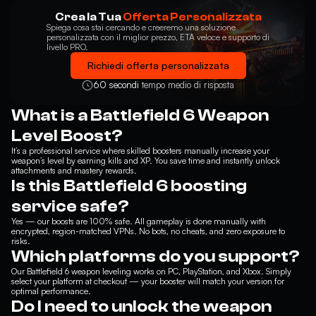
opzioni che offriamo.
Crea la Tua
Offerta Personalizzata
Spiega cosa stai cercando e creeremo una soluzione
personalizzata con il miglior prezzo, ETA veloce e supporto di
livello PRO.
Richiedi offerta personalizzata
60 secondi
tempo medio di risposta
What is a Battlefield 6 Weapon
Level Boost?
It’s a professional service where skilled boosters manually increase your
weapon’s level by earning kills and XP. You save time and instantly unlock
attachments and mastery rewards.
Is this Battlefield 6 boosting
service safe?
Yes — our boosts are 100% safe. All gameplay is done manually with
encrypted, region-matched VPNs. No bots, no cheats, and zero exposure to
risks.
Which platforms do you support?
Our Battlefield 6 weapon leveling works on PC, PlayStation, and Xbox. Simply
select your platform at checkout — your booster will match your version for
optimal performance.
Do I need to unlock the weapon