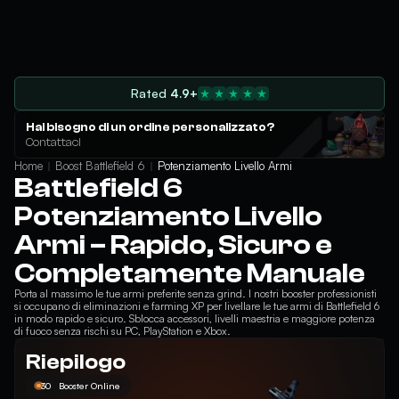
Rated
4.9+
Hai bisogno di un ordine personalizzato?
Contattaci
Home
Boost Battlefield 6
Potenziamento Livello Armi
Battlefield 6
Potenziamento Livello
Armi – Rapido, Sicuro e
Completamente Manuale
Porta al massimo le tue armi preferite senza grind. I nostri booster professionisti
si occupano di eliminazioni e farming XP per livellare le tue armi di Battlefield 6
in modo rapido e sicuro. Sblocca accessori, livelli maestria e maggiore potenza
di fuoco senza rischi su PC, PlayStation e Xbox.
Riepilogo
30
Booster Online