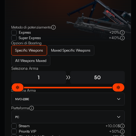
Metodo di potenziamento
Express
+20%
Super Express
+40%
Opzioni di Boosting
Specific Weapons
Maxed Specific Weapons
All Weapons Maxed
Seleziona Arma
Seleziona Arma
NVO-228E
Piattaforma
PC
Stream
+10.00$
Priorità VIP
+50%