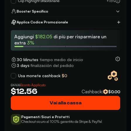
Clip Highlight Straordinarie
+15%
Booster Specifico
Applica Codice Promozionale
Applica
Aggiungi
$182.05
di più per risparmiare un
extra
3%
30 Minutes
tiempo medio de inicio
3 days
finalización del pedido
Usa monete cashback
$0
Sconto Applicato
$17.95
$12.56
Cashback:
$0.00
Vai alla cassa
Pagamenti Sicuri e Protetti
Checkout sicuro al 100% garantito da Stripe & PayPal