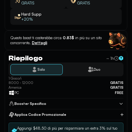
GRATIS
GRATIS
Hard Supp
+20%
Questo boost ti costerebbe circa
0.83$
in più su un sito
concorrente.
Dettagli
Riepilogo
~ 1h
Solo
Duo
1 Gioco/i
8000 - 12000
GRATIS
America
GRATIS
PC
FREE
Booster Specifico
Applica Codice Promozionale
Applica
Aggiungi $48.50 di più per risparmiare un extra 3% sul tuo