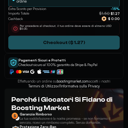
ordine
Extra Sconto per Provision
-15%
$1.50
Importo Totale
$1.27
Cashback
$ 0.00
Per procedere al checkout, il tuo ordine deve essere di almeno USD
$5.00.
Checkout ($ 1.27)
Pagamenti Sicuri e Protetti
Checkout sicuro al 100% garantito da Stripe & PayPal
Effettuando un ordine su
boostingmarket.com
accetti i nostri
Termini di Utilizzo
e
l'Informativa sulla Privacy
Perché i Giocatori Si Fidano di
Boosting Market
Garanzia Rimborso
La tua soddisfazione è la nostra promessa - se non forniamo il
servizio, ricevi un rimborso completo. Senza domande.
Protezione Zero-Ban