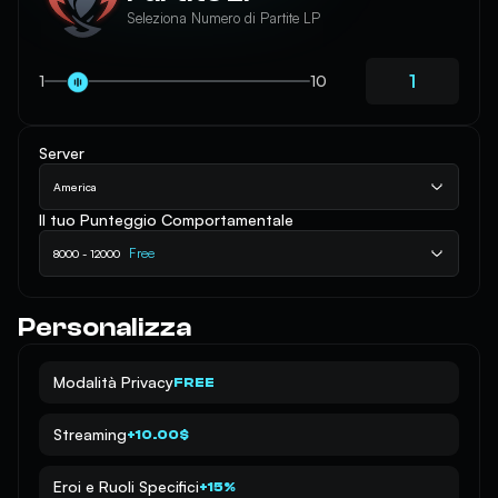
Seleziona Numero di Partite LP
1
10
Server
America
Il tuo Punteggio Comportamentale
Free
8000 - 12000
Personalizza
Modalità Privacy
FREE
Streaming
+10.00$
Eroi e Ruoli Specifici
+15%