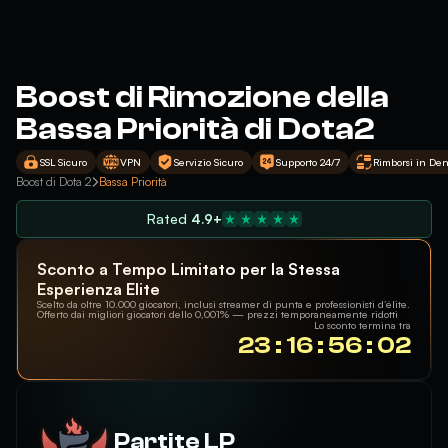
Boost di Rimozione della
Bassa Priorità di Dota2
SSL Sicuro
VPN
Servizio Sicuro
Supporto 24/7
Rimborsi in Den
Boost di Dota 2
Bassa Priorità
Rated
4.9+
Sconto a Tempo Limitato per la Stessa
Esperienza Elite
Scelto da oltre 10.000 giocatori, inclusi streamer di punta e professionisti d’élite.
Offerto dai migliori giocatori dello 0,001% — prezzi temporaneamente ridotti
Lo sconto termina tra
23 : 16 : 56 : 02
Partite LP