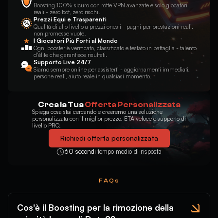
Boosting 100% sicuro con rotte VPN avanzate e solo giocatori
reali - zero bot, zero rischi.
Prezzi Equi e Trasparenti
Qualità di alto livello a prezzi onesti - paghi per prestazioni reali,
non promesse vuote.
I Giocatori Più Forti al Mondo
Ogni booster è verificato, classificato e testato in battaglia - talento
d'élite che garantisce risultati.
Supporto Live 24/7
Siamo sempre online per assisterti - aggiornamenti immediati,
persone reali, aiuto reale in qualsiasi momento.
Crea la Tua
Offerta Personalizzata
Spiega cosa stai cercando e creeremo una soluzione
personalizzata con il miglior prezzo, ETA veloce e supporto di
livello PRO.
Richiedi offerta personalizzata
60 secondi
tempo medio di risposta
FAQs
Cos'è il Boosting per la rimozione della