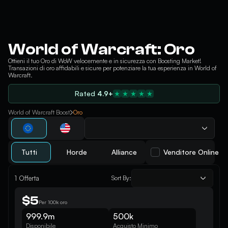
World of Warcraft: Oro
Ottieni il tuo Oro di WoW velocemente e in sicurezza con Boosting Market!
Transazioni di oro affidabili e sicure per potenziare la tua esperienza in World of
Warcraft.
Rated
4.9+
World of Warcraft Boost
Oro
Tutti
Horde
Alliance
Venditore Online
1
Offerta
Sort By:
$5
Per 100k oro
999.9m
500k
Disponibile
Acquisto Minimo