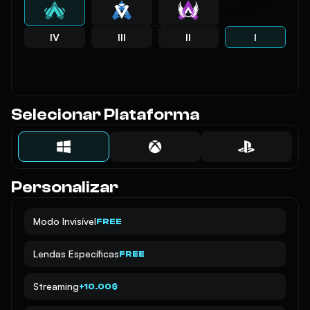
IV
III
II
I
Selecionar Plataforma
Personalizar
Modo Invisível
FREE
Lendas Específicas
FREE
Streaming
+10.00$