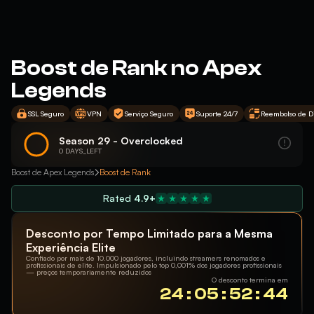
Boost de Rank no Apex
Legends
SSL Seguro
VPN
Serviço Seguro
Suporte 24/7
Reembolso de D
Season 29 - Overclocked
0 DAYS_LEFT
Boost de Apex Legends
Boost de Rank
Rated
4.9+
Desconto por Tempo Limitado para a Mesma
Experiência Elite
Confiado por mais de 10.000 jogadores, incluindo streamers renomados e
profissionais de elite. Impulsionado pelo top 0,001% dos jogadores profissionais
— preços temporariamente reduzidos
O desconto termina em
24 : 05 : 52 : 43