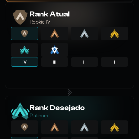
Rank Atual
Rookie IV
IV
III
II
I
Rank Desejado
Platinum I