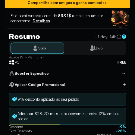
Compartilhe com amigos e ganhe comissões.
Este boost custaria cerca de
83.91$
a mais em um site
concorrente.
Detalhes
Resumo
~ 1 day, 14h
Solo
Duo
Rookie IV > Platinum I
PC
FREE
Booster Específico
Aplicar Código Promocional
Aplicar
9% desconto aplicado ao seu pedido
Adicionar $28.20 mais para economizar extra 12% em seu
pedido
Desconto
-9%
Extra Desconto
-25%