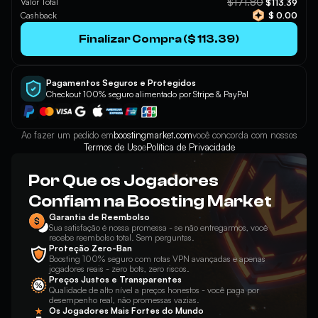
$171.80
Valor Total
$113.39
Cashback
$ 0.00
Finalizar Compra ($ 113.39)
Pagamentos Seguros e Protegidos
Checkout 100% seguro alimentado por Stripe & PayPal
Ao fazer um pedido em
boostingmarket.com
você concorda com nossos
Termos de Uso
e
Política de Privacidade
Por Que os Jogadores
Confiam na Boosting Market
Garantia de Reembolso
Sua satisfação é nossa promessa - se não entregarmos, você
recebe reembolso total. Sem perguntas.
Proteção Zero-Ban
Boosting 100% seguro com rotas VPN avançadas e apenas
jogadores reais - zero bots, zero riscos.
Preços Justos e Transparentes
Qualidade de alto nível a preços honestos - você paga por
desempenho real, não promessas vazias.
Os Jogadores Mais Fortes do Mundo