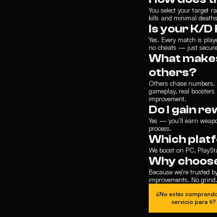
You select your target r
kills and minimal deaths
Is your K/D
Yes. Every match is play
no cheats — just secure
What makes
others?
Others chase numbers. W
gameplay, real boosters
improvement.
Do I gain r
Yes — you’ll earn weapo
process.
Which plat
We boost on PC, PlaySta
Why choose
Because we’re trusted b
improvements. No grind. 
¿No estás comprando
servicio para ti?