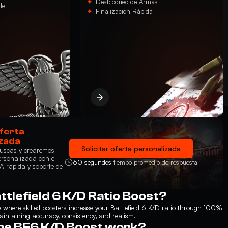
Desbloqueo de Armas
de
Finalización Rápida
ferta
zada
Solicitar oferta personalizada
buscas y crearemos
ersonalizada con el
60 segundos
tiempo promedio de respuesta
TA rápida y soporte de
ttlefield 6 K/D Ratio Boost?
ice where skilled boosters increase your Battlefield 6 K/D ratio through 100%
taining accuracy, consistency, and realism.
he BF6 K/D Boost work?