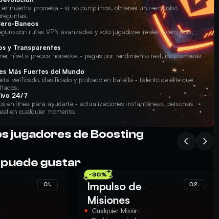
n es nuestra promesa - si no cumplimos, obtienes un reembolso
preguntas.
Cero-Baneos
uro con rutas VPN avanzadas y solo jugadores reales - cero bots,
os y Transparentes
mer nivel a precios honestos - pagas por rendimiento real, no promesas
es Más Fuertes del Mundo
tá verificado, clasificado y probado en batalla - talento de élite que
ltados.
ivo 24/7
s en línea para ayudarte - actualizaciones instantáneas, personas
real en cualquier momento.
os jugadores de Boosting
 puede gustar
-30%
Impulso de
01.
02.
Misiones
Cualquier Misión