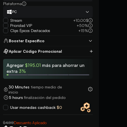
Plataforma
PC
Stream
+10.00$
Prioridad VIP
+50%
Clips Épicos Destacados
+15%
Booster Específico
Aplicar Código Promocional
Aplicar
Agregar
$195.01
más para ahorrar un
extra
3%
30 Minutes
tiempo medio de
inicio
5 hours
finalización del pedido
Usar monedas cashback
$0
$4.99
Descuento Aplicado