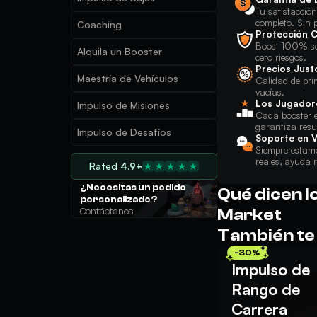
Tu satisfacció
completo. Sin 
Coaching
Protección 
Boost 100% seg
Alquila un Booster
cero riesgos.
Precios Just
Maestría de Vehículos
Calidad de pri
vacías.
Los Jugador
Impulso de Misiones
Cada booster es
garantiza resu
Impulso de Desafíos
Soporte en V
Siempre estamo
reales, ayuda 
Rated
4.9+
¿Necesitas un pedido
Qué dicen l
personalizado?
Market
Contáctanos
También te
-30%
Impulso de
Rango de
Carrera