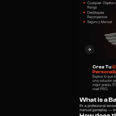
Cualquier Objetivo 
Rango
Desbloquea
Recompensas
Seguro y Manual
Crea Tu
O
Personali
Explica lo que 
una solución p
mejor precio, E
nivel PRO.
What is a Ba
It’s a professional serv
manual gameplay — main
How does t