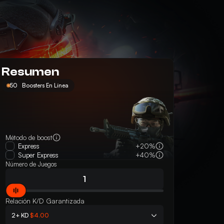
Resumen
50
Boosters En Línea
Método de boost
Express
+20%
Super Express
+40%
Número de Juegos
Relación K/D Garantizada
2+ KD
$4.00