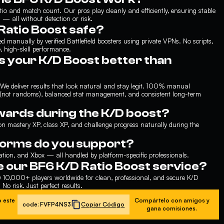
atio and match count. Our pros play cleanly and efficiently, ensuring stable
 — all without detection or risk.
 Ratio Boost safe?
ed manually by verified Battlefield boosters using private VPNs. No scripts,
, high-skill performance.
 your K/D Boost better than
e deliver results that look natural and stay legit. 100% manual
 (not randoms), balanced stat management, and consistent long-term
ewards during the K/D boost?
n mastery XP, class XP, and challenge progress naturally during the
forms do you support?
tion, and Xbox — all handled by platform-specific professionals.
 our BF6 K/D Ratio Boost service?
y 10,000+ players worldwide for clean, professional, and secure K/D
No risk. Just perfect results.
 este
Compártelo con amigos y
code:
FVFP4NS3
Copiar Código
gana comisiones.