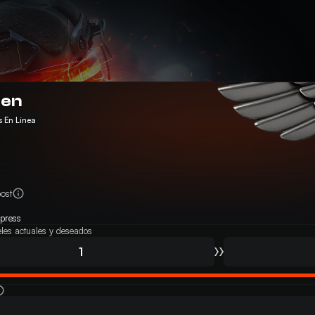
en
 En Línea
ost
press
veles actuales y deseados