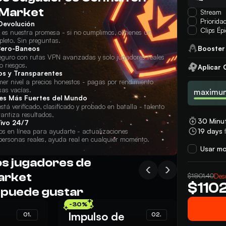
 Market
Stream
Priorida
Devolución
Clips Ép
n es nuestra promesa - si no cumplimos, obtienes un
leto. Sin preguntas.
Booster 
Cero-Baneos
guro con rutas VPN avanzadas y solo jugadores reales
o riesgos.
Aplicar
os y Transparentes
mer nivel a precios honestos - pagas por rendimiento
sas vacías.
maximum
es Más Fuertes del Mundo
tá verificado, clasificado y probado en batalla - talento
rantiza resultados.
30 Minu
ivo 24/7
19 days
f
s en línea para ayudarte - actualizaciones
personas reales, ayuda real en cualquier momento.
Usar m
os jugadores de
arket
$1901.40
Des
$1102
 puede gustar
-30%
Impulso de
01.
02.