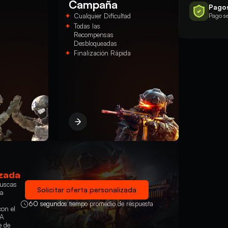
Campaña
Pagos
Pago s
Cualquier Dificultad
Todas las
Recompensas
Desbloqueadas
Finalización Rápida
zada
buscas
Solicitar oferta personalizada
na
60 segundos
tiempo promedio de respuesta
on el
TA
e de