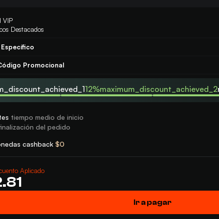
d VIP
icos Destacados
Específico
 Código Promocional
_discount_achieved_1
12%maximum_discount_achieved_2
tes
tiempo medio de inicio
inalización del pedido
onedas cashback
$0
cuento Aplicado
.81
Ir a pagar