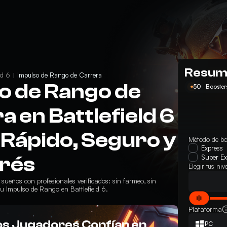
Resum
ld 6
Impulso de Rango de Carrera
o de Rango de
50
Boosters
a en Battlefield 6
 Rápido, Seguro y
Método de bo
Express
trés
Super Ex
Elegir tus ni
sueños con profesionales verificados: sin farmeo, sin
u Impulso de Rango en Battlefield 6.
Plataforma
os Jugadores Confían en
PC