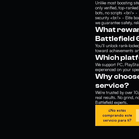
Unlike most boosting sit
only verified, top-ran
bots, no scripts <br/> -
security <br/> - Elite 
we guarantee safety, reli
What reward
Battlefield
You’ll unlock rank-locke
toward achievements an
Which plat
We support PC, PlayStat
experienced on your spec
Why choose 
service?
We’re trusted by over 10
real results. No grind,
Battlefield experts.
¿No estás
comprando este
servicio para ti?