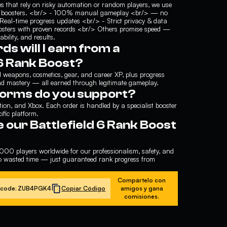
es that rely on risky automation or random players, we use
ked boosters. <br/> - 100% manual gameplay <br/> — no
 Real-time progress updates <br/> - Strict privacy & data
boosters with proven records <br/> Others promise speed —
ability, and results.
s will I earn from a
 6 Rank Boost?
d weapons, cosmetics, gear, and career XP, plus progress
d mastery — all earned through legitimate gameplay.
forms do you support?
ion, and Xbox. Each order is handled by a specialist booster
ific platform.
our Battlefield 6 Rank Boost
,000 players worldwide for our professionalism, safety, and
 no wasted time — just guaranteed rank progress from
Compártelo con
code:
ZUB4PGK4
Copiar Código
amigos y gana
comisiones.