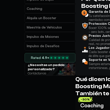
Boosting
Coaching
Garantía de 
Tu satisfacció
Alquila un Booster
reembolso comp
Protección 
Maestría de Vehículos
Boost 100% se
- cero bots, cer
Precios Just
Impulso de Misiones
Calidad de pri
real, no prome
Impulso de Desafíos
Los Jugador
Cada booster es
de élite que ga
Rated
4.9+
Soporte en V
Siempre estamo
¿Necesitas un pedido
instantáneas, 
personalizado?
Contáctanos
Qué dicen l
Boosting M
También te
-30%
Coaching