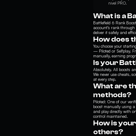
nivel PRO.
What is a B
Battlefield 6 Rank Boost
account’s rank through 
deliver it safely and effici
How does t
You choose your startin
— Piloted or Selfplay. F
manually, earning progr
Is your Bat
Absolutely. All boosts a
We never use cheats, sc
at every step.
What are th
methods?
Piloted: One of our veri
boost manually using a
and play directly with o
control maintained.
How is your
others?