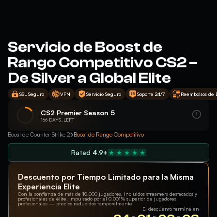
Servicio de Boost de
Rango Competitivo CS2 –
De Silver a Global Elite
SSL Seguro
VPN
Servicio Seguro
Soporte 24/7
Reembolsos de 
CS2 Premier Season 5
166 DAYS_LEFT
Boost de Counter-Strike 2
Boost de Rango Competitivo
Rated
4.9+
Descuento por Tiempo Limitado para la Misma
Experiencia Elite
Con la confianza de más de 10.000 jugadores, incluidos streamers destacados y
profesionales de élite. Impulsado por el 0,001% superior de jugadores
profesionales — precios reducidos temporalmente
El descuento termina en