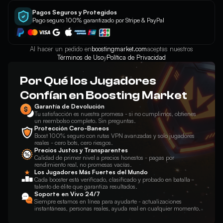
Pagos Seguros y Protegidos
Pago seguro 100% garantizado por Stripe & PayPal
Al hacer un pedido en
boostingmarket.com
aceptas nuestros
Términos de Uso
y
Política de Privacidad
Por Qué los Jugadores
Confían en Boosting Market
Garantía de Devolución
Tu satisfacción es nuestra promesa - si no cumplimos, obtienes
un reembolso completo. Sin preguntas.
Protección Cero-Baneos
Boost 100% seguro con rutas VPN avanzadas y solo jugadores
reales - cero bots, cero riesgos.
Precios Justos y Transparentes
Calidad de primer nivel a precios honestos - pagas por
rendimiento real, no promesas vacías.
Los Jugadores Más Fuertes del Mundo
Cada booster está verificado, clasificado y probado en batalla -
talento de élite que garantiza resultados.
Soporte en Vivo 24/7
Siempre estamos en línea para ayudarte - actualizaciones
instantáneas, personas reales, ayuda real en cualquier momento.