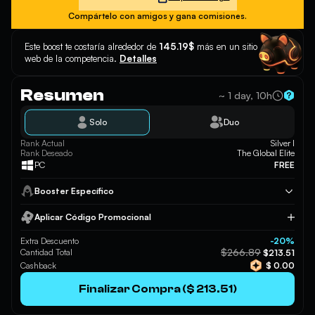
Compártelo con amigos y gana comisiones.
Este boost te costaría alrededor de
145.19$
más en un sitio
web de la competencia.
Detalles
Resumen
~ 1 day, 10h
Solo
Duo
Rank Actual
Silver I
Rank Deseado
The Global Elite
PC
FREE
Booster Específico
Aplicar Código Promocional
Aplicar
Extra Descuento
-20%
$266.89
Cantidad Total
$213.51
Cashback
$ 0.00
Finalizar Compra ($ 213.51)