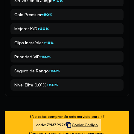
Sin Voz en el Juego
+10%
Cola Premium
+50%
Mejorar K/D
+20%
Clips Increíbles
+15%
Prioridad VIP
+50%
Seguro de Rango
+50%
Nivel Élite 0,01%
+50%
¿No estás comprando este servicio para ti?
code:
ZYMZ997Y
Copiar Código
Compártelo con amigos y gana comisiones.