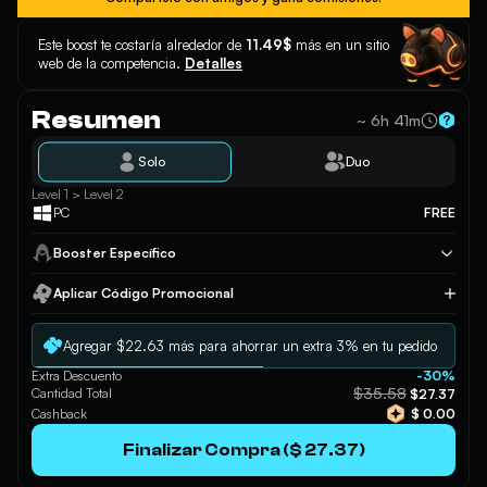
Este boost te costaría alrededor de
11.49$
más en un sitio
web de la competencia.
Detalles
Resumen
~ 6h 41m
Solo
Duo
Level 1 > Level 2
PC
FREE
Booster Específico
Aplicar Código Promocional
Aplicar
Agregar $22.63 más para ahorrar un extra 3% en tu pedido
Extra Descuento
-30%
$35.58
Cantidad Total
$27.37
Cashback
$ 0.00
Finalizar Compra ($ 27.37)