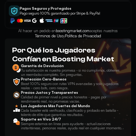
Pagos Seguros y Protegidos
Pago seguro 100% garantizado por Stripe & PayPal
Al hacer un pedido en
boostingmarket.com
aceptas nuestros
Términos de Uso
y
Política de Privacidad
Por Qué los Jugadores
Confían en Boosting Market
Garantía de Devolución
Tu satisfacción es nuestra promesa - si no cumplimos, obtienes
un reembolso completo. Sin preguntas.
Protección Cero-Baneos
Boost 100% seguro con rutas VPN avanzadas y solo jugadores
reales - cero bots, cero riesgos.
Precios Justos y Transparentes
Calidad de primer nivel a precios honestos - pagas por
rendimiento real, no promesas vacías.
Los Jugadores Más Fuertes del Mundo
Cada booster está verificado, clasificado y probado en batalla -
talento de élite que garantiza resultados.
Soporte en Vivo 24/7
Siempre estamos en línea para ayudarte - actualizaciones
instantáneas, personas reales, ayuda real en cualquier momento.