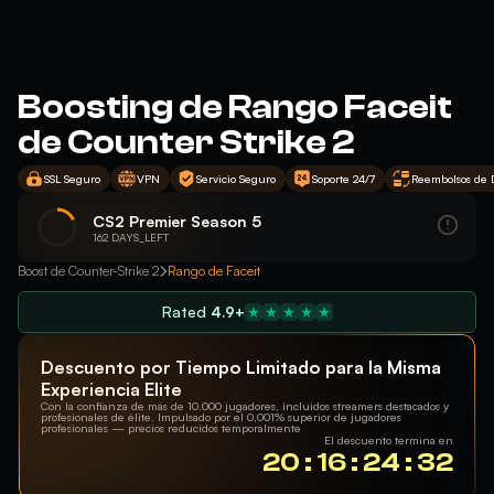
Boosting de Rango Faceit
de Counter Strike 2
SSL Seguro
VPN
Servicio Seguro
Soporte 24/7
Reembolsos de 
CS2 Premier Season 5
162 DAYS_LEFT
Boost de Counter-Strike 2
Rango de Faceit
Rated
4.9+
Descuento por Tiempo Limitado para la Misma
Experiencia Elite
Con la confianza de más de 10.000 jugadores, incluidos streamers destacados y
profesionales de élite. Impulsado por el 0,001% superior de jugadores
profesionales — precios reducidos temporalmente
El descuento termina en
20 : 16 : 24 : 31