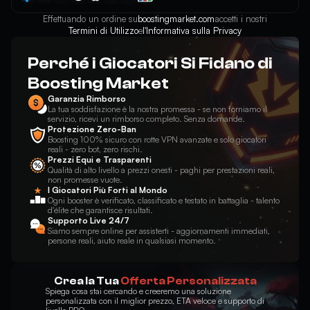
Effettuando un ordine su
boostingmarket.com
accetti i nostri
Dreadwood
+$17.00
- Sniper
Termini di Utilizzo
e
l'Informativa sulla Privacy
Foxfire
+$35.00
- Sniper
Perché i Giocatori Si Fidano di
Prismatic
+$54.00
Boosting Market
- Sniper
Garanzia Rimborso
Palico Disguise Bomb Unit Base Set
+$46.00
- Techies
La tua soddisfazione è la nostra promessa - se non forniamo il
servizio, ricevi un rimborso completo. Senza domande.
Protezione Zero-Ban
Poison
+$25.00
- Techies
Boosting 100% sicuro con rotte VPN avanzate e solo giocatori
reali - zero bot, zero rischi.
Prezzi Equi e Trasparenti
Dire
+$36.00
- Techies
Qualità di alto livello a prezzi onesti - paghi per prestazioni reali,
non promesse vuote.
I Giocatori Più Forti al Mondo
Prismatic
+$60.00
- Techies
Ogni booster è verificato, classificato e testato in battaglia - talento
d'élite che garantisce risultati.
Supporto Live 24/7
Zinogre Armor Base Set
+$36.00
- Windranger
Siamo sempre online per assisterti - aggiornamenti immediati,
persone reali, aiuto reale in qualsiasi momento.
Autumnal
+$23.00
- Windranger
Crea la Tua
Offerta Personalizzata
Sylvan
+$37.00
- Windranger
Spiega cosa stai cercando e creeremo una soluzione
personalizzata con il miglior prezzo, ETA veloce e supporto di