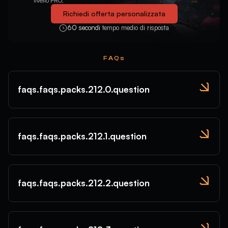
Prismatic
+$49.00
livello PRO.
- Windranger
Richiedi offerta personalizzata
Apprentice Fiver
+$17.00
- Poogie Pet
60 secondi
tempo medio di risposta
Buzzy Bee
+$17.00
- Poogie Pet
FAQs
Pumpkin's Revenge
+$17.00
- Poogie Pet
Pretty in Pink
+$17.00
- Poogie Pet
faqs.faqs.packs.212.0.question
Emperor's New Duds
+$17.00
- Poogie Pet
faqs.faqs.packs.212.1.question
faqs.faqs.packs.212.2.question