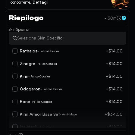
concorrente.
Dettagli
Riepilogo
~ 30m
Skin Specifici
Rathalos
+$14.00
- Palico Courier
Zinogre
+$14.00
- Palico Courier
Kirin
+$14.00
- Palico Courier
Odogaron
+$14.00
- Palico Courier
Bone
+$14.00
- Palico Courier
Kirin Armor Base Set
+$34.00
- Anti-Mage
Icewrack
+$19.00
- Anti-Mage