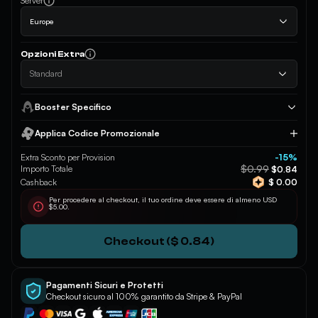
Server
Golden
+$28.00
- Anti-Mage
Europe
Prismatic
+$47.00
- Anti-Mage
Opzioni Extra
Bone Armor Base Set
+$42.00
- Beastmaster
Standard
White Stag
+$25.00
- Beastmaster
Booster Specifico
Golden
+$39.00
- Beastmaster
Applica Codice Promozionale
Applica
Extra Sconto per Provision
-15%
Prismatic
+$56.00
- Beastmaster
$0.99
Importo Totale
$0.84
Cashback
$ 0.00
Rathalos Armor Base Set
+$41.00
- Dragon Knight
Per procedere al checkout, il tuo ordine deve essere di almeno USD
$5.00.
Imperium
+$26.00
- Dragon Knight
Checkout ($ 0.84)
Deep Vault
+$37.00
- Dragon Knight
Prismatic
+$60.00
- Dragon Knight
Pagamenti Sicuri e Protetti
Checkout sicuro al 100% garantito da Stripe & PayPal
Odogaron Armor Base Set
+$36.00
- Sniper