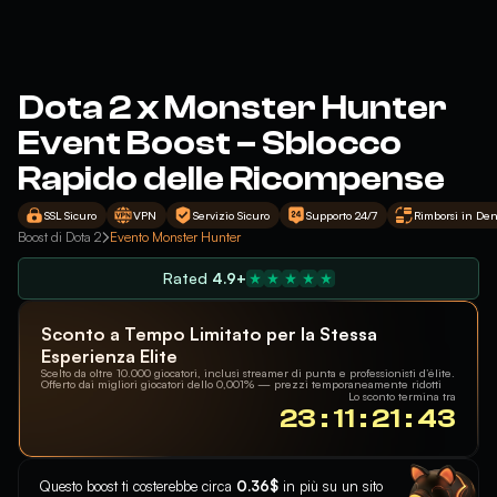
Dota 2 x Monster Hunter
Event Boost – Sblocco
Rapido delle Ricompense
SSL Sicuro
VPN
Servizio Sicuro
Supporto 24/7
Rimborsi in Den
Boost di Dota 2
Evento Monster Hunter
Rated
4.9+
Sconto a Tempo Limitato per la Stessa
Esperienza Elite
Scelto da oltre 10.000 giocatori, inclusi streamer di punta e professionisti d’élite.
Offerto dai migliori giocatori dello 0,001% — prezzi temporaneamente ridotti
Lo sconto termina tra
23 : 11 : 21 : 43
Questo boost ti costerebbe circa
0.36$
in più su un sito