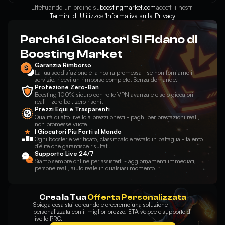
Effettuando un ordine su
boostingmarket.com
accetti i nostri
Termini di Utilizzo
e
l'Informativa sulla Privacy
Perché i Giocatori Si Fidano di
Boosting Market
Garanzia Rimborso
La tua soddisfazione è la nostra promessa - se non forniamo il
servizio, ricevi un rimborso completo. Senza domande.
Protezione Zero-Ban
Boosting 100% sicuro con rotte VPN avanzate e solo giocatori
reali - zero bot, zero rischi.
Prezzi Equi e Trasparenti
Qualità di alto livello a prezzi onesti - paghi per prestazioni reali,
non promesse vuote.
I Giocatori Più Forti al Mondo
Ogni booster è verificato, classificato e testato in battaglia - talento
d'élite che garantisce risultati.
Supporto Live 24/7
Siamo sempre online per assisterti - aggiornamenti immediati,
persone reali, aiuto reale in qualsiasi momento.
Crea la Tua
Offerta Personalizzata
Spiega cosa stai cercando e creeremo una soluzione
personalizzata con il miglior prezzo, ETA veloce e supporto di
livello PRO.