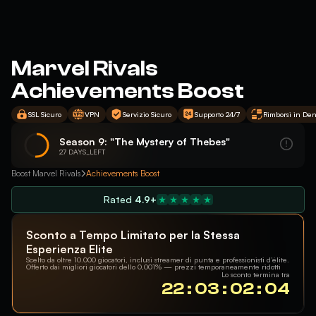
Marvel Rivals
Achievements Boost
SSL Sicuro
VPN
Servizio Sicuro
Supporto 24/7
Rimborsi in Den
Season 9: "The Mystery of Thebes"
27 DAYS_LEFT
Boost Marvel Rivals
Achievements Boost
Rated
4.9+
Sconto a Tempo Limitato per la Stessa
Esperienza Elite
Scelto da oltre 10.000 giocatori, inclusi streamer di punta e professionisti d’élite.
Offerto dai migliori giocatori dello 0,001% — prezzi temporaneamente ridotti
Lo sconto termina tra
22 : 03 : 02 : 03