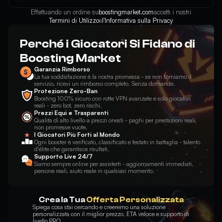
Effettuando un ordine su
boostingmarket.com
accetti i nostri
Termini di Utilizzo
e
l'Informativa sulla Privacy
Perché i Giocatori Si Fidano di
Boosting Market
Garanzia Rimborso
La tua soddisfazione è la nostra promessa - se non forniamo il
servizio, ricevi un rimborso completo. Senza domande.
Protezione Zero-Ban
Boosting 100% sicuro con rotte VPN avanzate e solo giocatori
reali - zero bot, zero rischi.
Prezzi Equi e Trasparenti
Qualità di alto livello a prezzi onesti - paghi per prestazioni reali,
non promesse vuote.
I Giocatori Più Forti al Mondo
Ogni booster è verificato, classificato e testato in battaglia - talento
d'élite che garantisce risultati.
Supporto Live 24/7
Siamo sempre online per assisterti - aggiornamenti immediati,
persone reali, aiuto reale in qualsiasi momento.
Crea la Tua
Offerta Personalizzata
Spiega cosa stai cercando e creeremo una soluzione
personalizzata con il miglior prezzo, ETA veloce e supporto di
livello PRO.