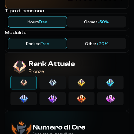
Tipo di sessione
Hours
Free
Games
-50%
Modalità
Ranked
Free
Other
+20%
Rank Attuale
Bronze
Numero di Ore
Seleziona numero di ore