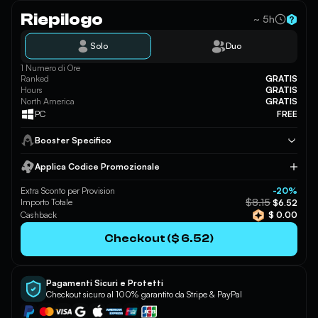
Riepilogo
~ 5h
Solo
Duo
1 Numero di Ore
Ranked
GRATIS
Hours
GRATIS
North America
GRATIS
PC
FREE
Booster Specifico
Applica Codice Promozionale
Applica
Extra Sconto per Provision
-20%
$8.15
Importo Totale
$6.52
Cashback
$ 0.00
Checkout ($ 6.52)
Pagamenti Sicuri e Protetti
Checkout sicuro al 100% garantito da Stripe & PayPal