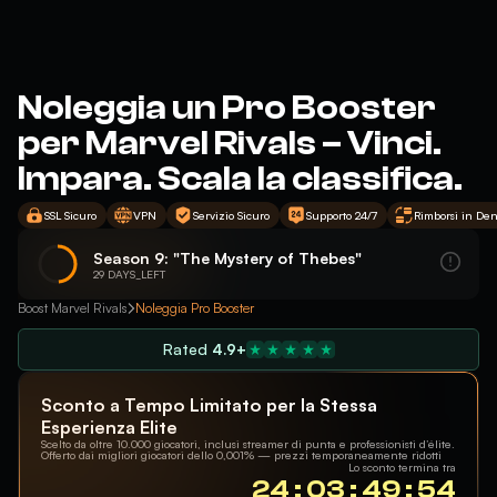
Noleggia un Pro Booster
per Marvel Rivals – Vinci.
Impara. Scala la classifica.
SSL Sicuro
VPN
Servizio Sicuro
Supporto 24/7
Rimborsi in Den
Season 9: "The Mystery of Thebes"
29 DAYS_LEFT
Boost Marvel Rivals
Noleggia Pro Booster
Rated
4.9+
Sconto a Tempo Limitato per la Stessa
Esperienza Elite
Scelto da oltre 10.000 giocatori, inclusi streamer di punta e professionisti d’élite.
Offerto dai migliori giocatori dello 0,001% — prezzi temporaneamente ridotti
Lo sconto termina tra
24 : 03 : 49 : 53