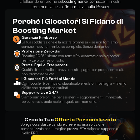
Effettuando un ordine su
boostingmarket.com
accetti i nostri
Termini di Utilizzo
e
l'Informativa sulla Privacy
Perché i Giocatori Si Fidano di
Boosting Market
Garanzia Rimborso
La tua soddisfazione è la nostra promessa - se non forniamo il
servizio, ricevi un rimborso completo. Senza domande.
Protezione Zero-Ban
Boosting 100% sicuro con rotte VPN avanzate e solo giocatori
reali - zero bot, zero rischi.
Prezzi Equi e Trasparenti
Qualità di alto livello a prezzi onesti - paghi per prestazioni reali,
non promesse vuote.
I Giocatori Più Forti al Mondo
Ogni booster è verificato, classificato e testato in battaglia - talento
d'élite che garantisce risultati.
Supporto Live 24/7
Siamo sempre online per assisterti - aggiornamenti immediati,
persone reali, aiuto reale in qualsiasi momento.
Crea la Tua
Offerta Personalizzata
Spiega cosa stai cercando e creeremo una soluzione
personalizzata con il miglior prezzo, ETA veloce e supporto di
livello PRO.