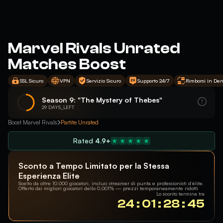
Marvel Rivals Unrated
Matches Boost
SSL Sicuro
VPN
Servizio Sicuro
Supporto 24/7
Rimborsi in Den
Season 9: "The Mystery of Thebes"
29 DAYS_LEFT
Boost Marvel Rivals
Partite Unrated
Rated
4.9+
Sconto a Tempo Limitato per la Stessa
Esperienza Elite
Scelto da oltre 10.000 giocatori, inclusi streamer di punta e professionisti d’élite.
Offerto dai migliori giocatori dello 0,001% — prezzi temporaneamente ridotti
Lo sconto termina tra
24 : 01 : 28 : 45