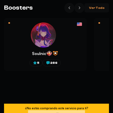
Boosters
Ver Todo
Soulnic
5
286
¿No estás comprando este servicio para ti?