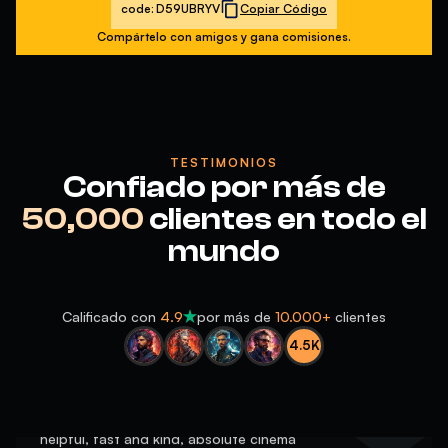
code:
D59UBRYV
Copiar Código
Compártelo con amigos y gana comisiones.
TESTIMONIOS
Confiado por más de
5
50,000
clientes en todo el
10/10
mundo
Calificado con
4.9
por más de
10.000+
clientes
4.5K
5
helpful, fast and kind, absolute cinema