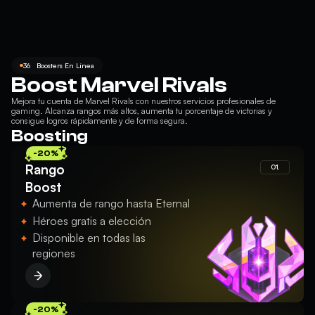
36
Boosters En Línea
Boost Marvel Rivals
Mejora tu cuenta de
Marvel Rivals
con nuestros servicios profesionales de
gaming. Alcanza rangos más altos, aumenta tu porcentaje de victorias y
consigue logros rápidamente y de forma segura.
Boosting
-20%
Rango
01.
Boost
Aumenta de rango hasta Eternal
Héroes gratis a elección
Disponible en todas las
regiones
-20%