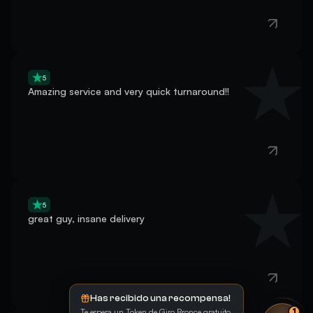
5
Amazing service and very quick turnaround!!
5
great guy, insane delivery
Has recibido una recompensa!
5
Te espera un Token de Giro Bronce gratuito.
1