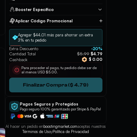
Booster Específico
Aplicar Código Promocional
Aplicar
Agregar $44.01 más para ahorrar un extra
3% en tu pedido
Extra Descuento
-20%
$5.99
Cantidad Total
$4.79
$ 0.00
Cashback
Para proceder al pago, tu pedido debe ser de
al menos USD $5.00.
Finalizar Compra ($ 4.79)
Pagos Seguros y Protegidos
Pago seguro 100% garantizado por Stripe & PayPal
Al hacer un pedido en
boostingmarket.com
aceptas nuestros
Términos de Uso
y
Política de Privacidad