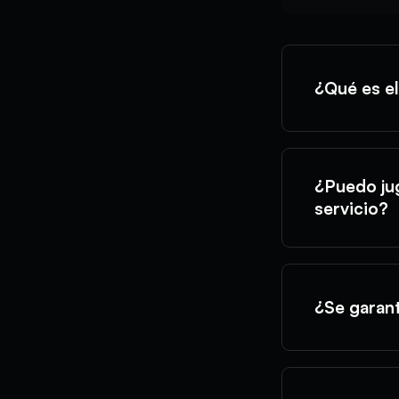
¿Qué es e
¿Puedo jug
servicio?
¿Se garant