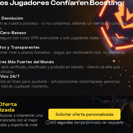
los Jugadores Confían en Boosting
e Devolución
ión es nuestra promesa - si no cumplimos, obtienes un reembolso completo.
s.
 Cero-Baneos
eguro con rutas VPN avanzadas y solo jugadores reales - cero bots, cero
tos y Transparentes
imer nivel a precios honestos - pagas por rendimiento real, no promesas
res Más Fuertes del Mundo
está verificado, clasificado y probado en batalla - talento de élite que
sultados.
 Vivo 24/7
mos en línea para ayudarte - actualizaciones instantáneas, personas
a real en cualquier momento.
Oferta
izada
Solicitar oferta personalizada
e buscas y crearemos una
onalizada con el mejor
60 segundos
tiempo promedio de respuesta
pida y soporte de nivel