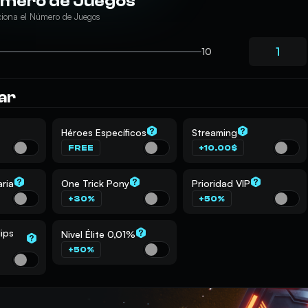
mero de Juegos
ciona el Número de Juegos
10
ar
Héroes Específicos
Streaming
FREE
+10.00$
aria
One Trick Pony
Prioridad VIP
+30%
+50%
ips
Nivel Élite 0,01%
+50%