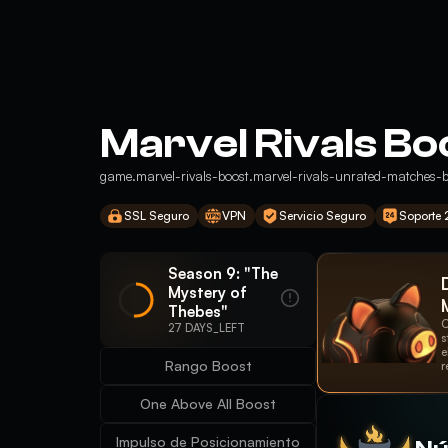
Marvel Rivals Bo
game.marvel-rivals-boost.marvel-rivals-unrated-matches-b
SSL Seguro
VPN
Servicio Seguro
Soporte
Season 9: "The
Mystery of
Thebes"
C
27 DAYS_LEFT
s
e
Rango Boost
r
One Above All Boost
Impulso de Posicionamiento