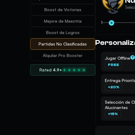
Nú
Selec
Boost de Victorias
Mejora de Maestría
1
Boost de Logros
Personaliz
Partidas No Clasificadas
Alquilar Pro Booster
Jugar Offline
FREE
Rated
4.9+
Entrega Priorit
+20%
Selección de Cl
Alucinantes
+15%