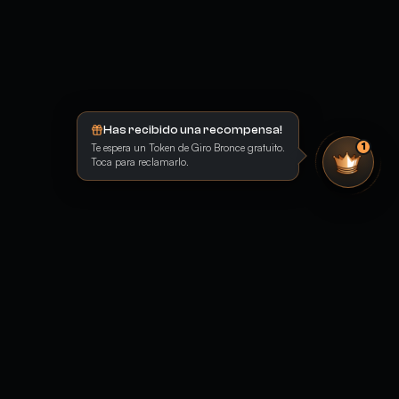
Has recibido una recompensa!
Te espera un Token de Giro Bronce gratuito.
1
Toca para reclamarlo.