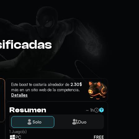
sificadas
Este boost te costaría alrededor de
2.30$
más en un sitio web de la competencia.
Detalles
Resumen
~ 1h
Solo
Duo
1 Juego(s)
FREE
PC