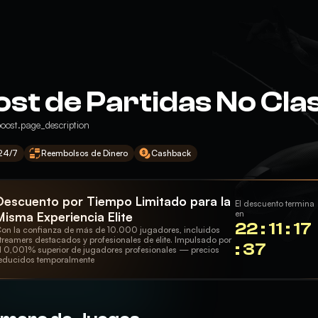
ost de Partidas No Cla
oost.page_description
 24/7
Reembolsos de Dinero
Cashback
Descuento por Tiempo Limitado para la
El descuento termina
en
Misma Experiencia Elite
22 : 11 : 17
on la confianza de más de 10.000 jugadores, incluidos
treamers destacados y profesionales de élite. Impulsado por
: 36
l 0,001% superior de jugadores profesionales — precios
educidos temporalmente