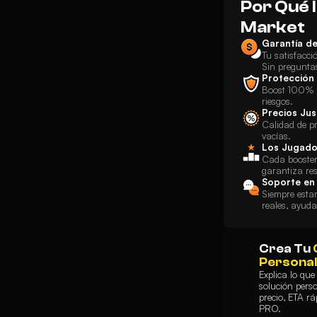
Por Qué 
Market
Garantía d
Tu satisfacc
Sin pregunta
Protección
Boost 100% s
riesgos.
Precios Jus
Calidad de pr
vacías.
Los Jugado
Cada booster 
garantiza re
Soporte en
Siempre esta
reales, ayud
Crea Tu
Personal
Explica lo qu
solución pers
precio, ETA rá
PRO.