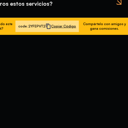
ros estos servicios?
do este
Compártelo con amigos y
code:
2YFEPVT2
Copiar Código
ti?
gana comisiones.