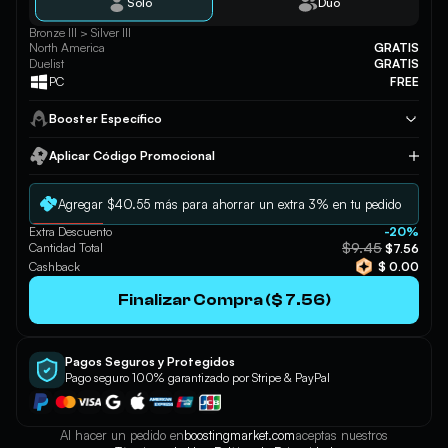
Solo
Duo
Bronze III > Silver III
North America
GRATIS
Duelist
GRATIS
PC
FREE
Booster Específico
Aplicar Código Promocional
Aplicar
Agregar $40.55 más para ahorrar un extra 3% en tu pedido
Extra Descuento
-20%
$9.45
Cantidad Total
$7.56
Cashback
$ 0.00
Finalizar Compra ($ 7.56)
Pagos Seguros y Protegidos
Pago seguro 100% garantizado por Stripe & PayPal
Al hacer un pedido en
boostingmarket.com
aceptas nuestros