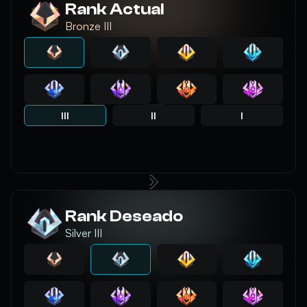
Rank Actual
Bronze III
III
II
I
Rank Deseado
Silver III