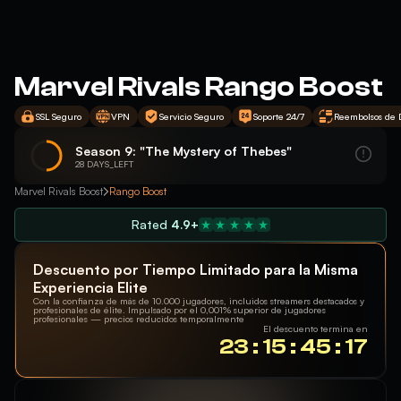
Marvel Rivals Rango Boost
SSL Seguro
VPN
Servicio Seguro
Soporte 24/7
Reembolsos de 
Season 9: "The Mystery of Thebes"
28 DAYS_LEFT
Marvel Rivals Boost
Rango Boost
Rated
4.9+
Descuento por Tiempo Limitado para la Misma
Experiencia Elite
Con la confianza de más de 10.000 jugadores, incluidos streamers destacados y
profesionales de élite. Impulsado por el 0,001% superior de jugadores
profesionales — precios reducidos temporalmente
El descuento termina en
23 : 15 : 45 : 17