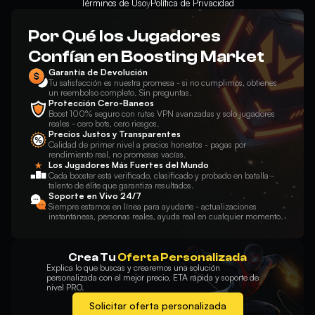
Términos de Uso
y
Política de Privacidad
Por Qué los Jugadores
Confían en Boosting Market
Garantía de Devolución
Tu satisfacción es nuestra promesa - si no cumplimos, obtienes
un reembolso completo. Sin preguntas.
Protección Cero-Baneos
Boost 100% seguro con rutas VPN avanzadas y solo jugadores
reales - cero bots, cero riesgos.
Precios Justos y Transparentes
Calidad de primer nivel a precios honestos - pagas por
rendimiento real, no promesas vacías.
Los Jugadores Más Fuertes del Mundo
Cada booster está verificado, clasificado y probado en batalla -
talento de élite que garantiza resultados.
Soporte en Vivo 24/7
Siempre estamos en línea para ayudarte - actualizaciones
instantáneas, personas reales, ayuda real en cualquier momento.
Crea Tu
Oferta Personalizada
Explica lo que buscas y crearemos una solución
personalizada con el mejor precio, ETA rápida y soporte de
nivel PRO.
Solicitar oferta personalizada