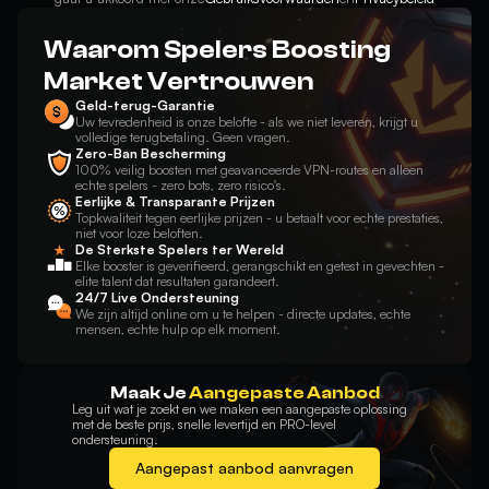
Waarom Spelers Boosting
Market Vertrouwen
Geld-terug-Garantie
Uw tevredenheid is onze belofte - als we niet leveren, krijgt u
volledige terugbetaling. Geen vragen.
Zero-Ban Bescherming
100% veilig boosten met geavanceerde VPN-routes en alleen
echte spelers - zero bots, zero risico's.
Eerlijke & Transparante Prijzen
Topkwaliteit tegen eerlijke prijzen - u betaalt voor echte prestaties,
niet voor loze beloften.
De Sterkste Spelers ter Wereld
Elke booster is geverifieerd, gerangschikt en getest in gevechten -
elite talent dat resultaten garandeert.
24/7 Live Ondersteuning
We zijn altijd online om u te helpen - directe updates, echte
mensen, echte hulp op elk moment.
Maak Je
Aangepaste Aanbod
Leg uit wat je zoekt en we maken een aangepaste oplossing
met de beste prijs, snelle levertijd en PRO-level
ondersteuning.
Aangepast aanbod aanvragen