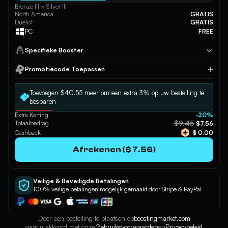
Bronze III > Silver III
North America
GRATIS
Duelist
GRATIS
PC
FREE
Specifieke Booster
Promotiecode Toepassen
Toepassen
Toevoegen $40.55 meer om een extra 3% op uw bestelling te
besparen
Extra Korting
-20%
$9.45
Totaalbedrag
$7.56
Cashback
$ 0.00
Afrekenen ($ 7.56)
Veilige & Beveiligde Betalingen
100% veilige betalingen mogelijk gemaakt door Stripe & PayPal
Door een bestelling te plaatsen op
boostingmarket.com
gaat u akkoord met onze
Gebruiksvoorwaarden
en
Privacybeleid