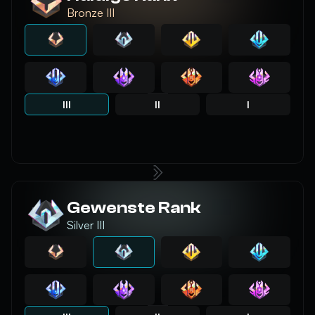
Bronze III
III
II
I
Gewenste Rank
Silver III