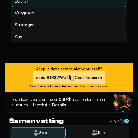
Duelist
Vanguard
Strategist
Any
Koop je deze service niet voor jezelf?
code:
8TR8WWU6
Code Kopiëren
Deel het met vrienden en verdien commissies.
Deze boost zou je ongeveer
5.89$
meer kosten op een
concurrerende website.
Details
Samenvatting
~ 9h
Solo
Duo