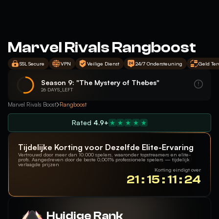
Marvel Rivals Rangboost
SSL Secure
VPN
Veilige Dienst
24/7 Ondersteuning
Geld Te
Season 9: "The Mystery of Thebes"
26 DAYS_LEFT
Marvel Rivals Boost
Rangboost
Rated
4.9+
Tijdelijke Korting voor Dezelfde Elite-Ervaring
Vertrouwd door meer dan 10.000 spelers, waaronder topstreamers en elite-
profs. Aangedreven door de beste 0,001% professionele spelers — tijdelijk
verlaagde prijzen
Korting eindigt over
21 : 15 : 11 : 23
Huidige Rank