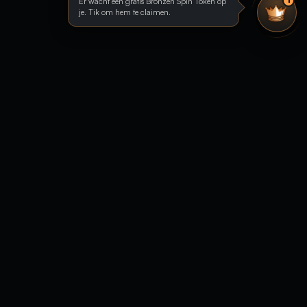
Er wacht een gratis Bronzen Spin Token op
1
je. Tik om hem te claimen.