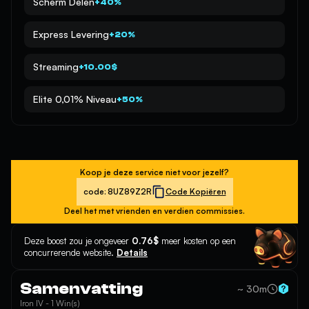
Scherm Delen
+40%
Express Levering
+20%
Streaming
+10.00$
Elite 0,01% Niveau
+50%
Koop je deze service niet voor jezelf?
code:
8UZ89Z2R
Code Kopiëren
Deel het met vrienden en verdien commissies.
Deze boost zou je ongeveer
0.76$
meer kosten op een
concurrerende website.
Details
Samenvatting
~ 30m
Iron IV - 1 Win(s)