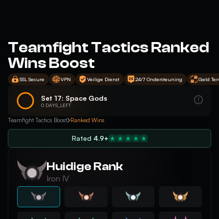
Teamfight Tactics Ranked
Wins Boost
SSL Secure
VPN
Veilige Dienst
24/7 Ondersteuning
Geld Te
Set 17: Space Gods
0 DAYS_LEFT
Teamfight Tactics Boost
Ranked Wins
Rated
4.9+
Huidige Rank
Iron IV