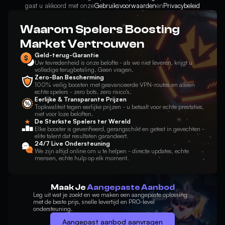
gaat u akkoord met onze
Gebruiksvoorwaarden
en
Privacybeleid
Waarom Spelers Boosting
Market Vertrouwen
Geld-terug-Garantie
Uw tevredenheid is onze belofte - als we niet leveren, krijgt u
volledige terugbetaling. Geen vragen.
Zero-Ban Bescherming
100% veilig boosten met geavanceerde VPN-routes en alleen
echte spelers - zero bots, zero risico's.
Eerlijke & Transparante Prijzen
Topkwaliteit tegen eerlijke prijzen - u betaalt voor echte prestaties,
niet voor loze beloften.
De Sterkste Spelers ter Wereld
Elke booster is geverifieerd, gerangschikt en getest in gevechten -
elite talent dat resultaten garandeert.
24/7 Live Ondersteuning
We zijn altijd online om u te helpen - directe updates, echte
mensen, echte hulp op elk moment.
Maak Je
Aangepaste Aanbod
Leg uit wat je zoekt en we maken een aangepaste oplossing
met de beste prijs, snelle levertijd en PRO-level
ondersteuning.
Aangepast aanbod aanvragen