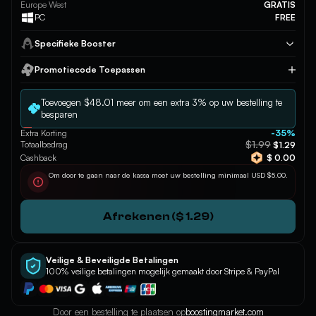
Europe West
GRATIS
PC
FREE
Specifieke Booster
Promotiecode Toepassen
Toepassen
Toevoegen $48.01 meer om een extra 3% op uw bestelling te
besparen
Extra Korting
-35%
$1.99
Totaalbedrag
$1.29
Cashback
$ 0.00
Om door te gaan naar de kassa moet uw bestelling minimaal USD $5.00.
Afrekenen ($ 1.29)
Veilige & Beveiligde Betalingen
100% veilige betalingen mogelijk gemaakt door Stripe & PayPal
Door een bestelling te plaatsen op
boostingmarket.com