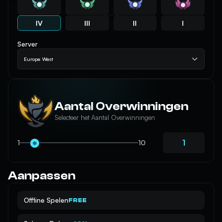
IV
III
II
I
Server
Europe West
Aantal Overwinningen
Selecteer het Aantal Overwinningen
1
10
Aanpassen
Offline Spelen
FREE