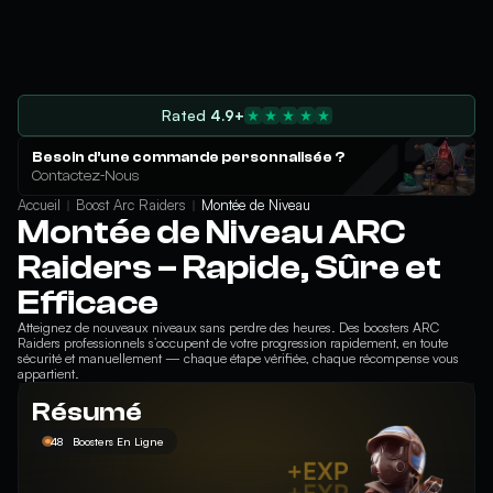
Rated
4.9+
Besoin d’une commande personnalisée ?
Contactez-Nous
Accueil
Boost Arc Raiders
Montée de Niveau
Montée de Niveau ARC
Raiders – Rapide, Sûre et
Efficace
Atteignez de nouveaux niveaux sans perdre des heures. Des boosters ARC
Raiders professionnels s’occupent de votre progression rapidement, en toute
sécurité et manuellement — chaque étape vérifiée, chaque récompense vous
appartient.
Résumé
48
Boosters En Ligne