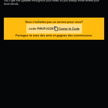
You’ll get live updates throughout your order, so you always know where your
level stands.
Vous n'achetez pas ce service pour vous?
code:
RWUPJG2K
Copier le Code
Partagez-le avec des amis et gagnez des commissions.