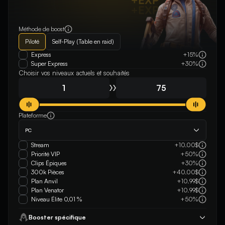
Méthode de boost
Piloté
Self-Play (Table en raid)
Express
+15%
Super Express
+30%
Choisir vos niveaux actuels et souhaités
Plateforme
PC
Stream
+10.00$
Priorité VIP
+50%
Clips Épiques
+30%
300k Pièces
+40.00$
Plan Anvil
+10.99$
Plan Venator
+10.99$
Niveau Élite 0,01 %
+50%
Booster spécifique