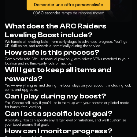
Demander une offre personnalisée
60 secondes
temps de réponse moyen
What does the ARC Raiders
Leveling Boost include?
We handle all leveling tasks, from early stages to advanced progress. You’ll gain
XP, skill points, and rewards automatically during the service.
How safe is this process?
Completely safe. We use manual play only, with private VPNs matched to your
location and no third-party tools or macros.
Will I get to keep all items and
rewards?
Yes — everything earned during the boost stays on your account, including loot,
coins, and upgrades.
Can I play during my boost?
Yes. Choose self-play if you’d like to team up with your booster, or piloted mode
for hands-free leveling.
Can I set a specific level goal?
Absolutely. You can specify any target level or milestone, and we’ll customize
your boost around that goal.
How can I monitor progress?