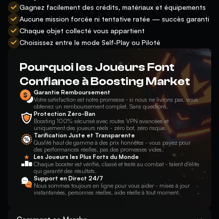
Gagnez facilement des crédits, matériaux et équipements
Aucune mission forcée ni tentative ratée — succès garanti
Chaque objet collecté vous appartient
Choisissez entre le mode Self-Play ou Piloté
Pourquoi les Joueurs Font
Confiance à Boosting Market
Garantie Remboursement
Votre satisfaction est notre promesse - si nous ne livrons pas, vous
obtenez un remboursement complet. Sans questions.
Protection Zéro-Ban
Boosting 100% sécurisé avec routes VPN avancées et
uniquement des joueurs réels - zéro bot, zéro risque.
Tarification Juste et Transparente
Qualité haut de gamme à des prix honnêtes - vous payez pour
des performances réelles, pas des promesses vides.
Les Joueurs les Plus Forts du Monde
Chaque booster est vérifié, classé et testé au combat - talent d'élite
qui garantit des résultats.
Support en Direct 24/7
Nous sommes toujours en ligne pour vous aider - mises à jour
instantanées, personnes réelles, aide réelle à tout moment.