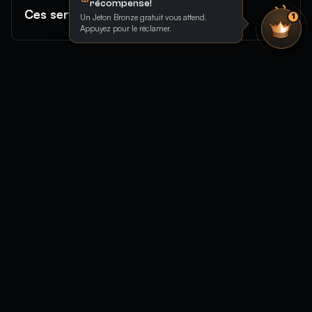
récompense!
Ces services sont-ils sûrs ?
Un Jeton Bronze gratuit vous attend.
1
Appuyez pour le réclamer.