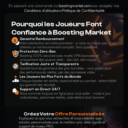
En passant une commande sur
boostingmarket.com
vous acceptez nos
Conditions d'utilisation
et
Politique de Confidentialité
Pourquoi les Joueurs Font
Confiance à Boosting Market
Garantie Remboursement
Votre satisfaction est notre promesse - si nous ne livrons pas, vous
obtenez un remboursement complet. Sans questions.
Protection Zéro-Ban
Boosting 100% sécurisé avec routes VPN avancées et
uniquement des joueurs réels - zéro bot, zéro risque.
Tarification Juste et Transparente
Qualité haut de gamme à des prix honnêtes - vous payez pour
des performances réelles, pas des promesses vides.
Les Joueurs les Plus Forts du Monde
Chaque booster est vérifié, classé et testé au combat - talent d'élite
qui garantit des résultats.
Support en Direct 24/7
Nous sommes toujours en ligne pour vous aider - mises à jour
instantanées, personnes réelles, aide réelle à tout moment.
Créez Votre
Offre Personnalisée
Expliquez ce que vous recherchez et nous créerons une
solution personnalisée avec le meilleur prix, délai rapide et
support de niveau PRO.