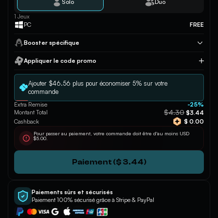
Solo
Duo
1 Jeux
PC
FREE
Booster spécifique
Appliquer le code promo
Appliquer
Ajouter $46.56 plus pour économiser 5% sur votre
commande
Extra Remise
-25%
$4.30
Montant Total
$3.44
Cashback
$ 0.00
Pour passer au paiement, votre commande doit être d'au moins USD
$5.00.
Paiement ($ 3.44)
Paiements sûrs et sécurisés
Paiement 100% sécurisé grâce à Stripe & PayPal