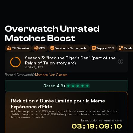
Overwatch Unrated
Matches Boost
SSL Sécurisé
VPN
Service de Sauvegarde
Support 24/7
Rembo
Season 3: "Into the Tiger's Den" (part of the
Reign of Talon story arc)
4 DAYS_LEFT
Boost d’Overwatch
Matches Non Classés
Rated
4.9+
Réduction à Durée Limitée pour la Même
Expérience d’Élite
Adopté par plus de 10 000 joueurs, dont des streamers de renom et des pros
d’élite. Propulsé par le top 0,001% des joueurs professionnels — tarifs
temporairement réduits
La réduction se termine dans
03 : 19 : 09 : 09