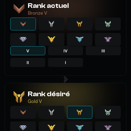
Rank actuel
Bronze V
V
IV
III
II
I
Rank désiré
Gold V