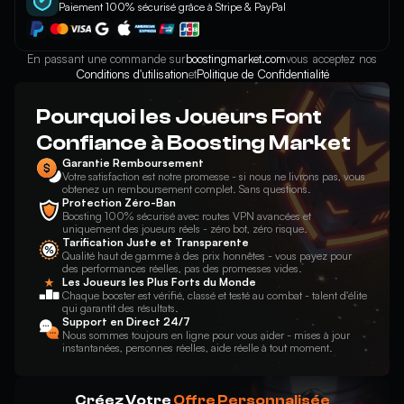
Paiement 100% sécurisé grâce à Stripe & PayPal
En passant une commande sur
boostingmarket.com
vous acceptez nos
Conditions d'utilisation
et
Politique de Confidentialité
Pourquoi les Joueurs Font
Confiance à Boosting Market
Garantie Remboursement
Votre satisfaction est notre promesse - si nous ne livrons pas, vous
obtenez un remboursement complet. Sans questions.
Protection Zéro-Ban
Boosting 100% sécurisé avec routes VPN avancées et
uniquement des joueurs réels - zéro bot, zéro risque.
Tarification Juste et Transparente
Qualité haut de gamme à des prix honnêtes - vous payez pour
des performances réelles, pas des promesses vides.
Les Joueurs les Plus Forts du Monde
Chaque booster est vérifié, classé et testé au combat - talent d'élite
qui garantit des résultats.
Support en Direct 24/7
Nous sommes toujours en ligne pour vous aider - mises à jour
instantanées, personnes réelles, aide réelle à tout moment.
Créez Votre
Offre Personnalisée