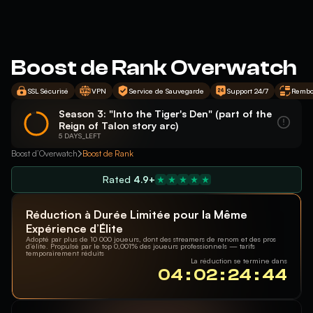
Boost de Rank Overwatch
SSL Sécurisé
VPN
Service de Sauvegarde
Support 24/7
Rembo
Season 3: "Into the Tiger's Den" (part of the
Reign of Talon story arc)
5 DAYS_LEFT
Boost d’Overwatch
Boost de Rank
Rated
4.9+
Réduction à Durée Limitée pour la Même
Expérience d’Élite
Adopté par plus de 10 000 joueurs, dont des streamers de renom et des pros
d’élite. Propulsé par le top 0,001% des joueurs professionnels — tarifs
temporairement réduits
La réduction se termine dans
04 : 02 : 24 : 44