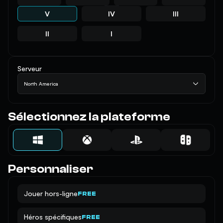
V
IV
III
II
I
Serveur
North America
Sélectionnez la plateforme
Personnaliser
Jouer hors-ligne
FREE
Héros spécifiques
FREE