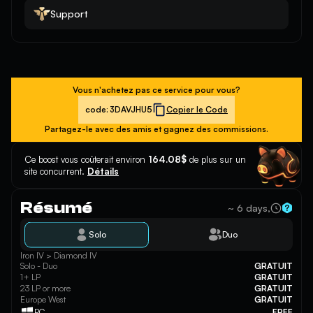
Support
Vous n'achetez pas ce service pour vous?
code:
3DAVJHU5
Copier le Code
Partagez-le avec des amis et gagnez des commissions.
Ce boost vous coûterait environ
164.08$
de plus sur un
site concurrent.
Détails
Résumé
~ 6 days,
Solo
Duo
Iron IV > Diamond IV
Solo - Duo
GRATUIT
1+ LP
GRATUIT
23 LP or more
GRATUIT
Europe West
GRATUIT
PC
FREE