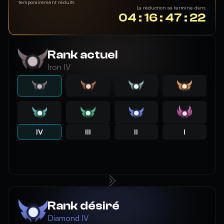
temporairement réduits
La réduction se termine dans
04 : 16 : 47 : 22
Rank actuel
Iron IV
IV
III
II
I
Rank désiré
Diamond IV