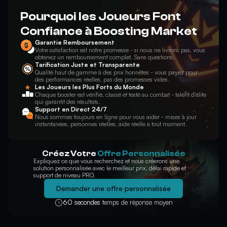
Pourquoi les Joueurs Font
Confiance à Boosting Market
Garantie Remboursement
Votre satisfaction est notre promesse - si nous ne livrons pas, vous
obtenez un remboursement complet. Sans questions.
Tarification Juste et Transparente
Qualité haut de gamme à des prix honnêtes - vous payez pour
des performances réelles, pas des promesses vides.
Les Joueurs les Plus Forts du Monde
Chaque booster est vérifié, classé et testé au combat - talent d'élite
qui garantit des résultats.
Support en Direct 24/7
Nous sommes toujours en ligne pour vous aider - mises à jour
instantanées, personnes réelles, aide réelle à tout moment.
Créez Votre
Offre Personnalisée
Expliquez ce que vous recherchez et nous créerons une
solution personnalisée avec le meilleur prix, délai rapide et
support de niveau PRO.
Demander une offre personnalisée
60 secondes
temps de réponse moyen