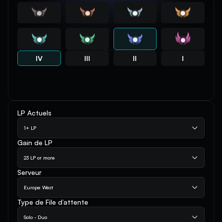
IV
III
II
I
LP Actuels
1+ LP
Gain de LP
23 LP or more
Serveur
Europe West
Type de File d’attente
Solo - Duo