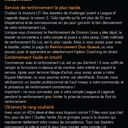
Service de renforcement le plus rapide
Oubliez la mouture LP. Nos boosters de challenger jouent à League of
Legends depuis la saison 2. Cela signifie qu’ils ont plus de 10 ans
d’expérience et de connaissances en jeu pour garantir le bon déroulement
de votre renforcement LoL.
Lorsque vous choisissez le Renforcement de Division (vous y êtes déjà), le
booster se connectera à votre compte et jouera à votre place. Cette méthode
de renforcement Elo LoL est la plus rapide. Mais si vous voulez jouer avec
le booster, visitez la page du
Renforcement Duo Queue
, où vous
pouvez jouer et apprendre en sélectionnant l’option Coaching en direct.
Extrêmement facile et intuitif
Commencer avec le renforcement LoL est un jeu d’enfant ! Il vous suffit de
remplir le formulaire ci-dessus et de montrer votre intérêt en payant le
service. Après avoir terminé l’étape d’achat, vous aurez accès à notre
Espace Membres, où vous pourrez entrer vos identifiants. Ensuite, nous
attribuerons un booster professionnel de haut niveau à votre commande, et
le processus de renforcement commencera !
Important : ne vous connectez pas à votre compte League of Legends
pendant le renforcement pour limiter la prise de conscience de Riot du
renforcement.
Obtenez le rang souhaité
Avez-vous un KDA élevé et êtes-vous toujours coincé ? Dites-vous que c’est
fini, pour de bon ! Quittez l’enfer Elo et grimpez jusqu’à la division qui
représente réellement votre niveau de compétence. Tous nos boosters
connaissent la lutte et sont là pour faire monter votre compte LoL.