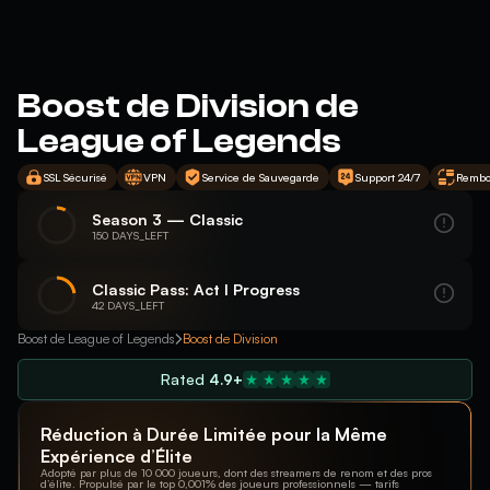
Boost de Division de
League of Legends
SSL Sécurisé
VPN
Service de Sauvegarde
Support 24/7
Rembo
Season 3 — Classic
150 DAYS_LEFT
Classic Pass: Act I Progress
42 DAYS_LEFT
Boost de League of Legends
Boost de Division
Rated
4.9+
Réduction à Durée Limitée pour la Même
Expérience d’Élite
Adopté par plus de 10 000 joueurs, dont des streamers de renom et des pros
d’élite. Propulsé par le top 0,001% des joueurs professionnels — tarifs