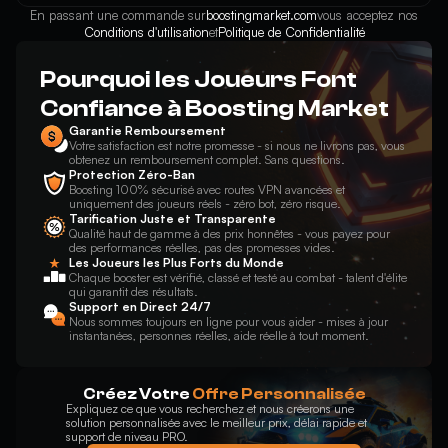
En passant une commande sur
boostingmarket.com
vous acceptez nos
Conditions d'utilisation
et
Politique de Confidentialité
Pourquoi les Joueurs Font
Confiance à Boosting Market
Garantie Remboursement
Votre satisfaction est notre promesse - si nous ne livrons pas, vous
obtenez un remboursement complet. Sans questions.
Protection Zéro-Ban
Boosting 100% sécurisé avec routes VPN avancées et
uniquement des joueurs réels - zéro bot, zéro risque.
Tarification Juste et Transparente
Qualité haut de gamme à des prix honnêtes - vous payez pour
des performances réelles, pas des promesses vides.
Les Joueurs les Plus Forts du Monde
Chaque booster est vérifié, classé et testé au combat - talent d'élite
qui garantit des résultats.
Support en Direct 24/7
Nous sommes toujours en ligne pour vous aider - mises à jour
instantanées, personnes réelles, aide réelle à tout moment.
Créez Votre
Offre Personnalisée
Expliquez ce que vous recherchez et nous créerons une
solution personnalisée avec le meilleur prix, délai rapide et
support de niveau PRO.