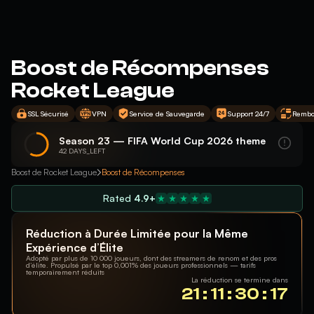
Boost de Récompenses
Rocket League
SSL Sécurisé
VPN
Service de Sauvegarde
Support 24/7
Rembo
Season 23 — FIFA World Cup 2026 theme
42 DAYS_LEFT
Boost de Rocket League
Boost de Récompenses
Rated
4.9+
Réduction à Durée Limitée pour la Même
Expérience d’Élite
Adopté par plus de 10 000 joueurs, dont des streamers de renom et des pros
d’élite. Propulsé par le top 0,001% des joueurs professionnels — tarifs
temporairement réduits
La réduction se termine dans
21 : 11 : 30 : 16