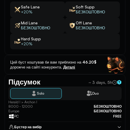
Safe Lane
Soft Supp
+20%
БЕЗКОШТОВНО
Mid Lane
Off Lane
БЕЗКОШТОВНО
БЕЗКОШТОВНО
Hard Supp
+20%
Цей буст коштував би вам приблизно на
46.20$
дорожче на сайті конкурента.
Деталі
Підсумок
~ 3 days, 5h
Solo
Duo
Herald I > Archon I
8000 - 12000
БЕЗКОШТОВНО
Europe
БЕЗКОШТОВНО
PC
FREE
Бустер на вибір