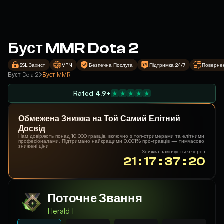
Буст MMR Dota 2
SSL Захист
VPN
Безпечна Послуга
Підтримка 24/7
Поверне
Буст Dota 2
Буст MMR
Rated
4.9+
Обмежена Знижка на Той Самий Елітний
Досвід
Нам довіряють понад 10 000 гравців, включно з топ-стримерами та елітними
професіоналами. Підтримано найкращими 0,001% про-гравців — тимчасово
знижені ціни
Знижка закінчується через
21 : 17 : 37 : 19
Поточне Звання
Herald I