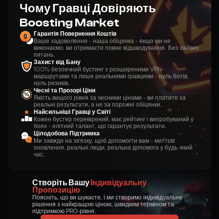
Чому Гравці Довіряють
Boosting Market
Гарантія Повернення Коштів
Ваше задоволення - наша обіцянка - якщо ми не
виконаємо, ви отримаєте повне відшкодування. Без зайвих
питань.
Захист від Бану
100% безпечний бустинг з розширеними VPN-
маршрутами та лише реальними гравцями - нуль ботів,
нуль ризиків.
Чесні та Прозорі Ціни
Якість вищого рівня за чесними цінами - ви платите за
реальні результати, а не за порожні обіцянки.
Найсильніші Гравці у Світі
Кожен бустер перевірений, має рейтинг і випробуваний у
боях - елітний талант, що гарантує результати.
Цілодобова Підтримка
Ми завжди на зв'язку, щоб допомогти вам - миттєві
оновлення, реальні люди, реальна допомога у будь-який
час.
Створіть Вашу
Індивідуальну
Пропозицію
Поясніть, що ви шукаєте, і ми створимо індивідуальне
рішення з найкращою ціною, швидким терміном та
підтримкою PRO-рівня.