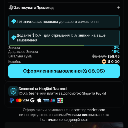
Застосувати Промокод
Застосувати
3% знижка застосована до вашого замовлення
Додайте $15.91 для отримання 6% знижки на ваше
замовлення
Знижка
-3%
Додатково Знижка
-15%
$84.09
Загальна сума
$68.95
Кешбек
$ 0.00
Оформлення замовлення ($ 68.95)
Безпечні та Надійні Платежі
100% безпечний платіж за допомогою Stripe та PayPal
Оформляючи замовлення на
boostingmarket.com
ви погоджуєтесь з нашими
Умовами використання
та
Політикою конфіденційності