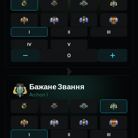
I
II
III
IV
V
Бажане Звання
Archon I
I
II
III