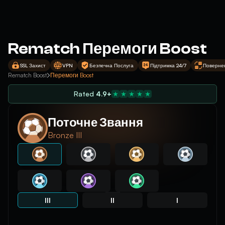
Rematch Перемоги Boost
SSL Захист
VPN
Безпечна Послуга
Підтримка 24/7
Поверне
Rematch Boost
Перемоги Boost
Rated
4.9+
Поточне Звання
Bronze III
III
II
I