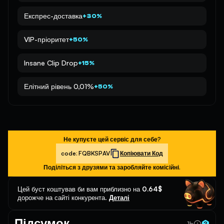
Експрес-доставка
+30%
VIP-пріоритет
+50%
Insane Clip Drop
+15%
Елітний рівень 0,01%
+50%
Не купуєте цей сервіс для себе?
code:
FQBKSPAV
Копіювати Код
Поділіться з друзями та заробляйте комісійні.
Цей буст коштував би вам приблизно на
0.64$
дорожче на сайті конкурента.
Деталі
Підсумок
~ 1h