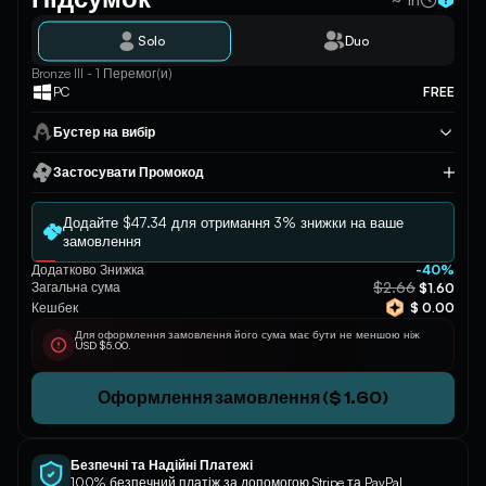
Solo
Duo
Bronze III - 1 Перемог(и)
PC
FREE
Бустер на вибір
Застосувати Промокод
Застосувати
Додайте $47.34 для отримання 3% знижки на ваше
замовлення
Додатково Знижка
-40%
$2.66
Загальна сума
$1.60
Кешбек
$ 0.00
Для оформлення замовлення його сума має бути не меншою ніж
USD $5.00.
Оформлення замовлення ($ 1.60)
Безпечні та Надійні Платежі
100% безпечний платіж за допомогою Stripe та PayPal