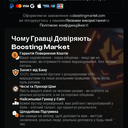
Оформляючи замовлення на
boostingmarket.com
ви погоджуєтесь з нашими
Умовами використання
та
Політикою конфіденційності
Чому Гравці Довіряють
Boosting Market
Гарантія Повернення Коштів
Ваше задоволення - наша обіцянка - якщо ми не
виконаємо, ви отримаєте повне відшкодування. Без зайвих
питань.
Захист від Бану
100% безпечний бустинг з розширеними VPN-
маршрутами та лише реальними гравцями - нуль ботів,
нуль ризиків.
Чесні та Прозорі Ціни
Якість вищого рівня за чесними цінами - ви платите за
реальні результати, а не за порожні обіцянки.
Найсильніші Гравці у Світі
Кожен бустер перевірений, має рейтинг і випробуваний у
боях - елітний талант, що гарантує результати.
Цілодобова Підтримка
Ми завжди на зв'язку, щоб допомогти вам - миттєві
оновлення, реальні люди, реальна допомога у будь-який
час.