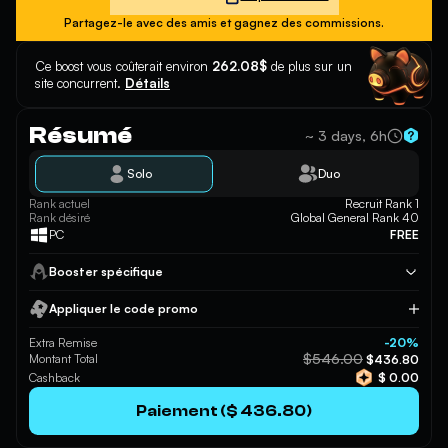
Partagez-le avec des amis et gagnez des commissions.
Ce boost vous coûterait environ
262.08$
de plus sur un
site concurrent.
Détails
Résumé
~ 3 days, 6h
Solo
Duo
Rank actuel
Recruit Rank 1
Rank désiré
Global General Rank 40
PC
FREE
Booster spécifique
Appliquer le code promo
Appliquer
Extra Remise
-20%
$546.00
Montant Total
$436.80
Cashback
$ 0.00
Paiement ($ 436.80)