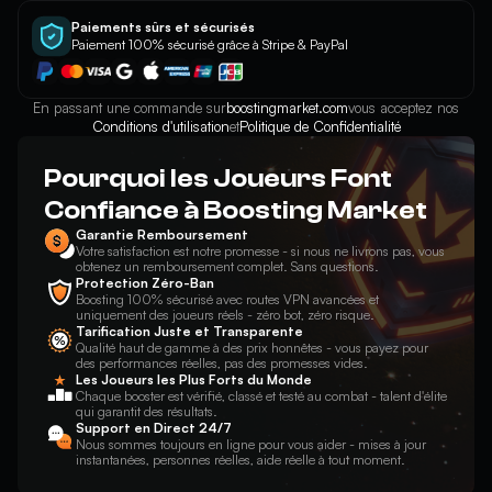
Paiements sûrs et sécurisés
Paiement 100% sécurisé grâce à Stripe & PayPal
En passant une commande sur
boostingmarket.com
vous acceptez nos
Conditions d'utilisation
et
Politique de Confidentialité
Pourquoi les Joueurs Font
Confiance à Boosting Market
Garantie Remboursement
Votre satisfaction est notre promesse - si nous ne livrons pas, vous
obtenez un remboursement complet. Sans questions.
Protection Zéro-Ban
Boosting 100% sécurisé avec routes VPN avancées et
uniquement des joueurs réels - zéro bot, zéro risque.
Tarification Juste et Transparente
Qualité haut de gamme à des prix honnêtes - vous payez pour
des performances réelles, pas des promesses vides.
Les Joueurs les Plus Forts du Monde
Chaque booster est vérifié, classé et testé au combat - talent d'élite
qui garantit des résultats.
Support en Direct 24/7
Nous sommes toujours en ligne pour vous aider - mises à jour
instantanées, personnes réelles, aide réelle à tout moment.