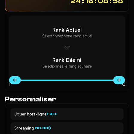
24 : 16 : 08 : 58
Rank Actuel
Sélectionnez votre rang actuel
Rank Désiré
Sélectionnez le rang souhaité
1
40
Personnaliser
Jouer hors-ligne
FREE
Streaming
+10.00$