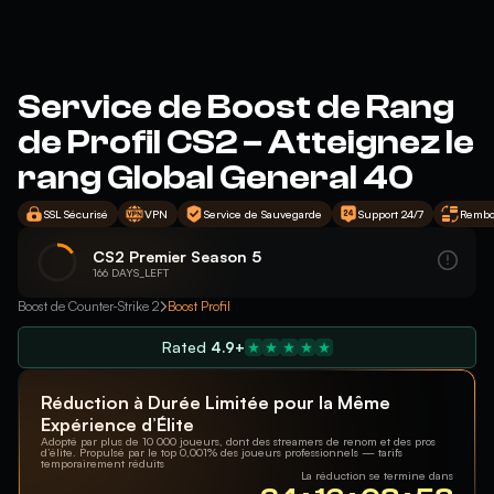
Service de Boost de Rang
de Profil CS2 – Atteignez le
rang Global General 40
SSL Sécurisé
VPN
Service de Sauvegarde
Support 24/7
Rembo
CS2 Premier Season 5
166 DAYS_LEFT
Boost de Counter-Strike 2
Boost Profil
Rated
4.9+
Réduction à Durée Limitée pour la Même
Expérience d’Élite
Adopté par plus de 10 000 joueurs, dont des streamers de renom et des pros
d’élite. Propulsé par le top 0,001% des joueurs professionnels — tarifs
temporairement réduits
La réduction se termine dans