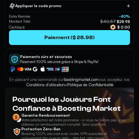
Appliquer le code promo
Appliquer
Extra Remise
-40%
$40.57
Montant Total
$28.98
Cashback
$ 0.00
Paiement ($ 28.98)
Paiements sûrs et sécurisés
Paiement 100% sécurisé grâce à Stripe & PayPal
En passant une commande sur
boostingmarket.com
vous acceptez nos
Conditions d'utilisation
et
Politique de Confidentialité
Pourquoi les Joueurs Font
Confiance à Boosting Market
Garantie Remboursement
Votre satisfaction est notre promesse - si nous ne livrons pas, vous
obtenez un remboursement complet. Sans questions.
Protection Zéro-Ban
Boosting 100% sécurisé avec routes VPN avancées et
uniquement des joueurs réels - zéro bot, zéro risque.