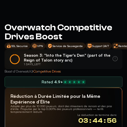
Overwatch Competitive
Drives Boost
SSL Sécurisé
VPN
Service de Sauvegarde
Support 24/7
Rembo
Season 3: "Into the Tiger's Den" (part of the
Reign of Talon story arc)
1 DAYS_LEFT
Boost d’Overwatch
Competitive Drives
Rated
4.9+
Réduction à Durée Limitée pour la Même
Expérience d’Élite
Adopté par plus de 10 000 joueurs, dont des streamers de renom et des pros
d’élite. Propulsé par le top 0,001% des joueurs professionnels — tarifs
temporairement réduits
La réduction se termine dans
03 : 44 : 55