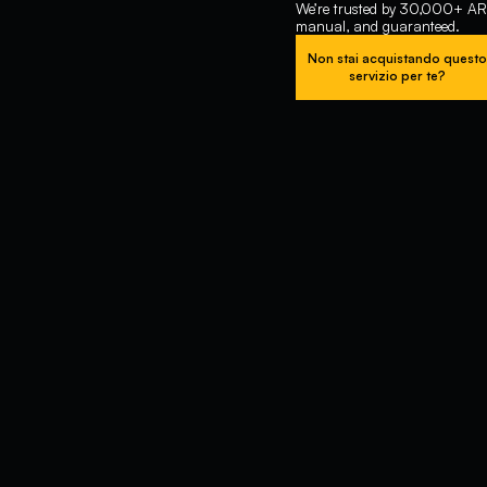
We’re trusted by 30,000+ ARC
manual, and guaranteed.
Non stai acquistando quest
servizio per te?