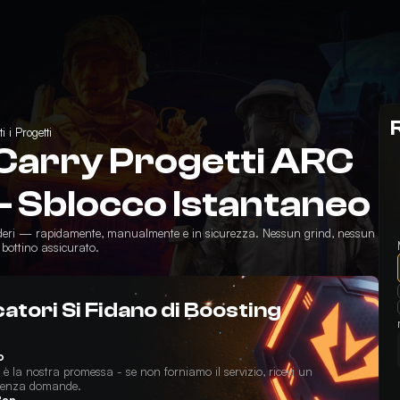
ti i Progetti
Carry Progetti ARC
– Sblocco Istantaneo
sideri — rapidamente, manualmente e in sicurezza. Nessun grind, nessun
 bottino assicurato.
atori Si Fidano di Boosting
o
è la nostra promessa - se non forniamo il servizio, ricevi un
 Senza domande.