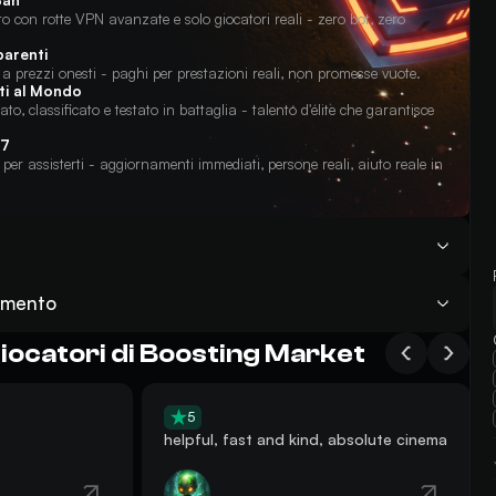
Ban
 con rotte VPN avanzate e solo giocatori reali - zero bot, zero
parenti
lo a prezzi onesti - paghi per prestazioni reali, non promesse vuote.
rti al Mondo
ato, classificato e testato in battaglia - talento d'élite che garantisce
/7
er assisterti - aggiornamenti immediati, persone reali, aiuto reale in
r il servizio Equipaggiamento Personalizzato Raider — iniziamo entro
amento
rvizio Equipaggiamento Personalizzato Raider o guarda la
 in modo sicuro le tue credenziali di accesso al gioco con i nostri
 modo che possano giocare direttamente sul tuo account. Il nostro
giocatori di Boosting Market
ueprint & Carry desiderato — e altre ricompense;
l'accesso in remoto sul PC del giocatore per completare il servizio
 dimenticare di valutare il nostro servizio Equipaggiamento
u
ai al team all'orario programmato concordato. Devi semplicemente
Trustpilot
.
5
e seguire le istruzioni di base in modo che il team possa invitarti o
helpful, fast and kind, absolute cinema
e richiesta. Questo metodo ti consente di partecipare attivamente
li obiettivi principali.