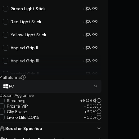
Green Light Stick
+$3.99
Red Light Stick
+$3.99
Yellow Light Stick
+$3.99
Angled Grip II
+$3.99
Angled Grip III
+$3.99
Vertical Grip II
+$3.99
Piattaforma
PC
Vertical Grip III
+$3.99
Opzioni Aggiuntive
Horizontal Grip
+$3.99
Streaming
+10.00$
Priorità VIP
+50%
Clip Epiche
+30%
Compensator II
+$3.99
5
5
Livello Elite 0,01%
+50%
He’s an amazing person, fast easy and
was super friendly an
Compensator III
+$3.99
Booster Specifico
reliable. Highly guarantee working with
plays even after say
this person
game or two!! very n
Muzzle Brake II
+$3.99