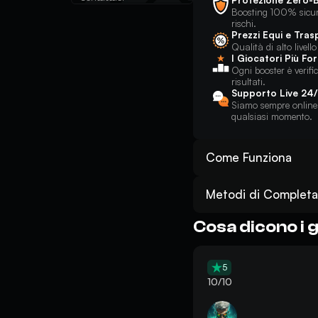
Protezione Zero-
Boosting 100% sicuro
rischi.
Prezzi Equi e Tras
Qualità di alto livel
I Giocatori Più Fo
Ogni booster è verific
risultati.
Supporto Live 24
Siamo sempre online p
qualsiasi momento.
Come Funziona
Effettua il tuo ordine pe
15 minuti;
Metodi di Complet
Segui il progresso del se
Pilotato
: Condividerai
registrazione;
Agenti di Supporto, in
Cosa dicono i 
Ottieni rapidamente il Bl
team effettuerà quindi 
richiesto.
Goditi il risultato! E non
Personalizzato Raider s
Auto-Gioco
: Ti unir
5
essere online nel gioco 
10/10
guidarti nella posizion
mentre il team gestisce g