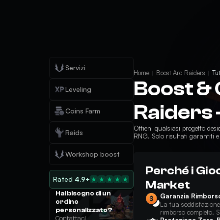
Servizi
Home
Boost Arc Raiders
Tut
Boost & 
Leveling
Raiders 
Coins Farm
Ottieni qualsiasi progetto de
Raids
RNG. Solo risultati garantiti e
Workshop boost
Perché i Gioc
Rated
4.9+
Market
Hai bisogno di un
Garanzia Rimbors
ordine
La tua soddisfazione 
personalizzato?
rimborso completo.
Contattaci