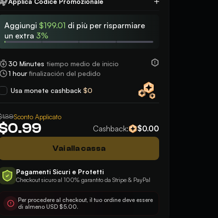
Applica Codice Promozionale
Applica
Muzzle Brake III
+$3.99
Aggiungi
$199.01
di più per risparmiare
un extra
3%
5
5
Silencer I
+$3.99
Good, fast, effective
Very quick and profe
Silencer II
+$3.99
30 Minutes
tiempo medio de inicio
1 hour
finalización del pedido
Shotgun Silencer
+$3.99
Usa monete cashback
$0
Extended Barrel
+$3.99
$1.39
Sconto Applicato
Extended Light Magazine II
+$3.99
$0.99
Cashback:
$0.00
Extended Light Magazine III
+$3.99
Vai alla cassa
Extended Medium Magazine II
+$3.99
Pagamenti Sicuri e Protetti
Checkout sicuro al 100% garantito da Stripe & PayPal
Extended Medium Magazine III
+$3.99
Per procedere al checkout, il tuo ordine deve essere
Extended Shotgun Magazine II
+$3.99
di almeno USD $5.00.