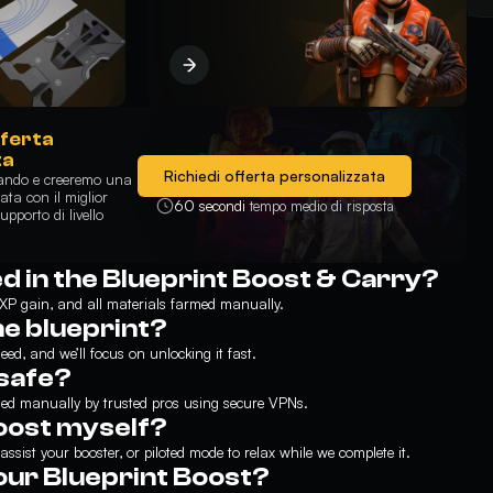
ferta
ta
Richiedi offerta personalizzata
cando e creeremo una
ta con il miglior
60 secondi
tempo medio di risposta
upporto di livello
d in the Blueprint Boost & Carry?
XP gain, and all materials farmed manually.
he blueprint?
need, and we’ll focus on unlocking it fast.
 safe?
led manually by trusted pros using secure VPNs.
boost myself?
ssist your booster, or piloted mode to relax while we complete it.
ur Blueprint Boost?