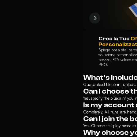
Crea la Tua
Of
Personalizza
Spiega cosa stai cer
soluzione personalizza
prezzo, ETA veloce e s
PRO.
What’s include
Guaranteed blueprint unlock, 
Can I choose t
Yes, specify the blueprint you 
Is my account
Completely. All runs are hand
Can I join the 
Yes. Choose self-play mode to a
Why choose yo