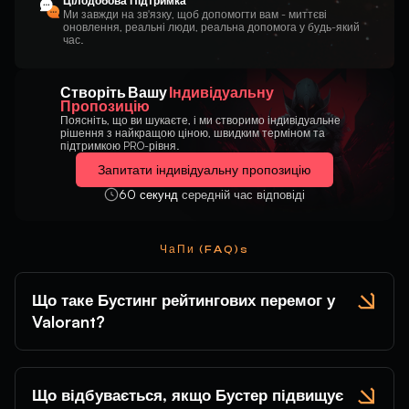
Цілодобова Підтримка
Ми завжди на зв'язку, щоб допомогти вам - миттєві
оновлення, реальні люди, реальна допомога у будь-який
час.
Створіть Вашу
Індивідуальну
Пропозицію
Поясніть, що ви шукаєте, і ми створимо індивідуальне
рішення з найкращою ціною, швидким терміном та
підтримкою PRO-рівня.
Запитати індивідуальну пропозицію
60 секунд
середній час відповіді
ЧаПи (FAQ)s
Що таке Бустинг рейтингових перемог у
Valorant?
Що відбувається, якщо Бустер підвищує