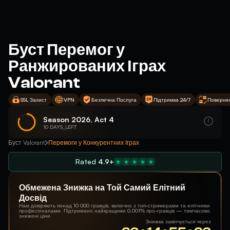
Буст Перемог у
Ранжированих Іграх
Valorant
SSL Захист
VPN
Безпечна Послуга
Підтримка 24/7
Поверне
Season 2026, Act 4
10 DAYS_LEFT
Буст Valorant
Перемоги у Конкурентних Іграх
Rated
4.9+
Обмежена Знижка на Той Самий Елітний
Досвід
Нам довіряють понад 10 000 гравців, включно з топ-стримерами та елітними
професіоналами. Підтримано найкращими 0,001% про-гравців — тимчасово
знижені ціни
Знижка закінчується через