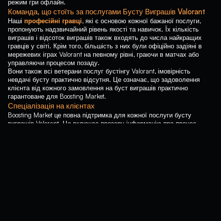
режим гри офлайн.
Команда, що стоїть за послугами Бусту Виграшів Valorant
Наші
професійні гравці
, які є основою кожної бажаної послуги,
пропонують надзвичайний рівень якості та навичок. Їх кількість
виграшів і відсоток виграшів також входять до числа найкращих
гравців у світі. Крім того, більшість з них були офіційно задіяні в
мережевих іграх Valorant на певному рівні, граючи в матчах або
управляючи процесом позаду.
Вони також всі ветерани послуг бустінгу Valorant, імовірність
невдачі бусту практично відсутня. Це означає, що задоволення
клієнта від кожного замовлення на буст виграшів практично
гарантоване для Boosting Market.
Спеціалізація на клієнтах
Boosting Market це повна підтримка для кожної послуги бусту
виграшів Valorant. Це включає прозору інформацію про процес
обміну обліковими записами та спеціалізовану службу підтримки
для будь-яких можливих питань чи розмірковувань. Ваша гра в ігру
не впливає на якість послуги, а також на інші фактори. Якщо ви
хочете дізнатися більше про наші послуги бустінгу і у вас є
конкретне питання, на яке неможливо відповісти без особистого
розмови з кимось, ви можете легко зв`язатися з тією ж командою
через офіційну
сторінку Зворотній зв`язок
.
Альтернативи оплати
Незалежно від того, який тип послуги Valorant вам потрібен, або
кількість виграшів, які вона передбачає, Boosting Market дозволить
вам сплатити за допомогою різних варіантів. По-перше, ви можете