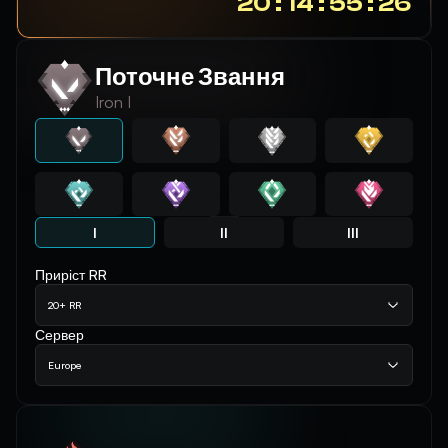
20 : 14 : 55 : 26
Поточне Звання
Iron I
I
II
III
Приріст RR
20+ RR
Сервер
Europe