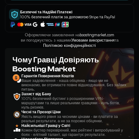
Безпечні та Надійні Платежі
100% безпечний платіж за допомогою Stripe та PayPal
Оформляючи замовлення на
boostingmarket.com
ви погоджуєтесь з нашими
Умовами використання
та
Політикою конфіденційності
Чому Гравці Довіряють
Boosting Market
Гарантія Повернення Коштів
Ваше задоволення - наша обіцянка - якщо ми не
виконаємо, ви отримаєте повне відшкодування. Без зайвих
питань.
Захист від Бану
100% безпечний бустинг з розширеними VPN-
маршрутами та лише реальними гравцями - нуль ботів,
нуль ризиків.
Чесні та Прозорі Ціни
Якість вищого рівня за чесними цінами - ви платите за
реальні результати, а не за порожні обіцянки.
Найсильніші Гравці у Світі
Кожен бустер перевірений, має рейтинг і випробуваний у
боях - елітний талант, що гарантує результати.