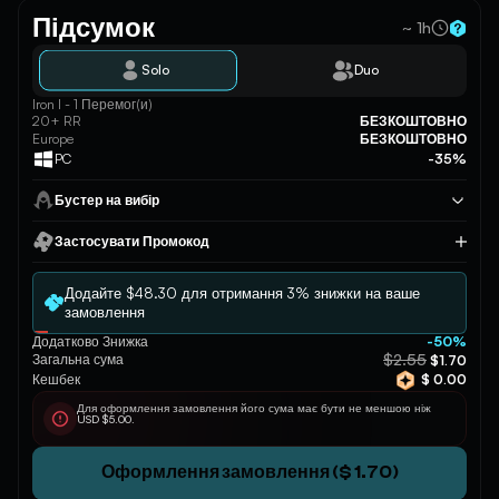
Підсумок
~ 1h
Solo
Duo
Iron I - 1 Перемог(и)
20+ RR
БЕЗКОШТОВНО
Europe
БЕЗКОШТОВНО
PC
-35%
Бустер на вибір
Застосувати Промокод
Застосувати
Додайте $48.30 для отримання 3% знижки на ваше
замовлення
Додатково Знижка
-50%
$2.55
Загальна сума
$1.70
Кешбек
$ 0.00
Для оформлення замовлення його сума має бути не меншою ніж
USD $5.00.
Оформлення замовлення ($ 1.70)