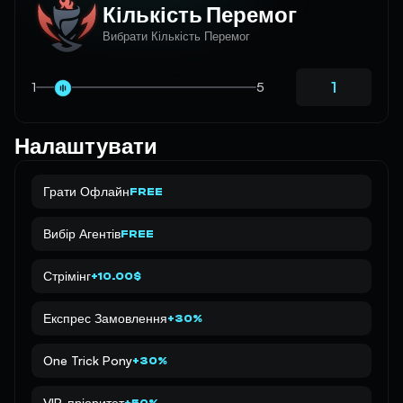
Кількість Перемог
Вибрати Кількість Перемог
1
5
Налаштувати
Грати Офлайн
FREE
Вибір Агентів
FREE
Стрімінг
+10.00$
Експрес Замовлення
+30%
One Trick Pony
+30%
VIP-пріоритет
+50%