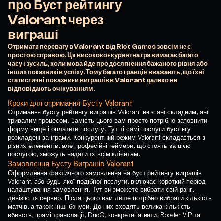
про Буст рейтингу
Valorant через
виграші
Отримати перевагу в Valorant від Riot Games зовсім не є
простою справою. Ця висококонкурентна гра вимагає багато
часу і зусиль, коли мова йде про досягнення бажаного рівня або
інших показників успіху. Тому багато гравців вважають, що їхні
статистичні показники виграшів в Valorant далеко не
відповідають очікуванням.
Кроки для отримання Бусту Valorant
Отримання бусту рейтингу виграшів Valorant не є ані складним, ані
тривалим процесом. Замість цього вам просто потрібно заповнити
форму вище і оплатити послугу. Тут ті самі послуги бустінгу
розкладені за іграми. Конкурентний режим Valorant складається з
різних елементів, але професійні геймери, що стоять за цією
послугою, зможуть надати їх всім клієнтам.
Замовлення Бусту Виграшів Valorant
Оформлення фактичного замовлення на буст рейтингу виграшів
Valorant, або будь-якої подібної послуги, включає короткий період
налаштування замовлення. Тут ви зможете вибрати свій ранг,
дивізію та сервер. Після цього вам лише потрібно вибрати кількість
матчів, а також інші бонуси. До них входять велика кількість
вбивств, прямі трансляції, DuoQ, конкретні агенти, Booster VIP та