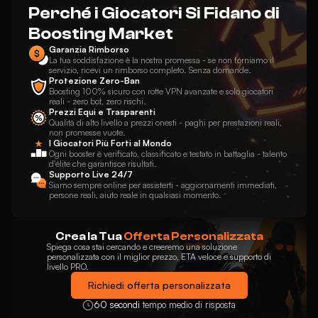
Perché i Giocatori Si Fidano di
Boosting Market
Garanzia Rimborso
La tua soddisfazione è la nostra promessa - se non forniamo il
servizio, ricevi un rimborso completo. Senza domande.
Protezione Zero-Ban
Boosting 100% sicuro con rotte VPN avanzate e solo giocatori
reali - zero bot, zero rischi.
Prezzi Equi e Trasparenti
Qualità di alto livello a prezzi onesti - paghi per prestazioni reali,
non promesse vuote.
I Giocatori Più Forti al Mondo
Ogni booster è verificato, classificato e testato in battaglia - talento
d'élite che garantisce risultati.
Supporto Live 24/7
Siamo sempre online per assisterti - aggiornamenti immediati,
persone reali, aiuto reale in qualsiasi momento.
Crea la Tua
Offerta Personalizzata
Spiega cosa stai cercando e creeremo una soluzione
personalizzata con il miglior prezzo, ETA veloce e supporto di
livello PRO.
Richiedi offerta personalizzata
60 secondi
tempo medio di risposta