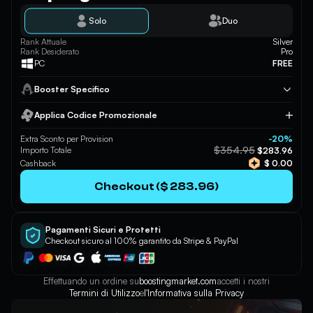
Solo
Duo
Rank Attuale
Silver
Rank Desiderato
Pro
PC
FREE
Booster Specifico
Applica Codice Promozionale
Applica
Extra Sconto per Provision
-20%
$354.95
Importo Totale
$283.96
Cashback
$ 0.00
Checkout ($ 283.96)
Pagamenti Sicuri e Protetti
Checkout sicuro al 100% garantito da Stripe & PayPal
Effettuando un ordine su
boostingmarket.com
accetti i nostri
Termini di Utilizzo
e
l'Informativa sulla Privacy