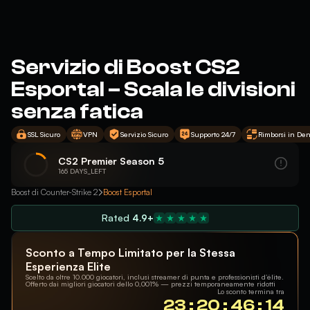
Servizio di Boost CS2
Esportal – Scala le divisioni
senza fatica
SSL Sicuro
VPN
Servizio Sicuro
Supporto 24/7
Rimborsi in Den
CS2 Premier Season 5
165 DAYS_LEFT
Boost di Counter-Strike 2
Boost Esportal
Rated
4.9+
Sconto a Tempo Limitato per la Stessa
Esperienza Elite
Scelto da oltre 10.000 giocatori, inclusi streamer di punta e professionisti d’élite.
Offerto dai migliori giocatori dello 0,001% — prezzi temporaneamente ridotti
Lo sconto termina tra
23 : 20 : 46 : 13