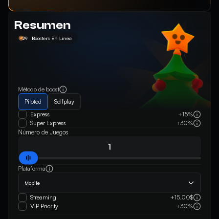
Resumen
29
Boosters En Línea
Método de boost
Piloted
Selfplay
Express
+15%
Super Express
+30%
Número de Juegos
Plataforma
Mobile
Streaming
+15.00$
VIP Priority
+30%